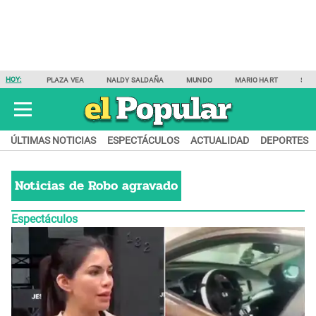
HOY:
PLAZA VEA
NALDY SALDAÑA
MUNDO
MARIO HART
SAM
ÚLTIMAS NOTICIAS
ESPECTÁCULOS
ACTUALIDAD
DEPORTES
Noticias de
Robo agravado
Espectáculos