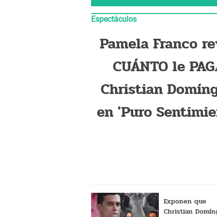
Espectáculos
Pamela Franco re
CUÁNTO le PA
Christian Domín
en 'Puro Sentimie
y lo ACUSA: "Me p
prestado y nunc
devol
Exponen que
Christian Domín