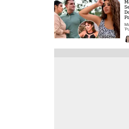
M
S
D
P
Ma
'P
Do