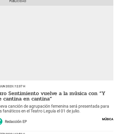
Jun 2023 | 12:37 h
uro Sentimiento vuelve a la música con “Y
e cantina en cantina”
eva canción de agrupación femenina será presentada para
s fanáticos en el Teatro Leguía el 01 de julio.
Música
Redacción EP
Feb 2023 | 12:59 h