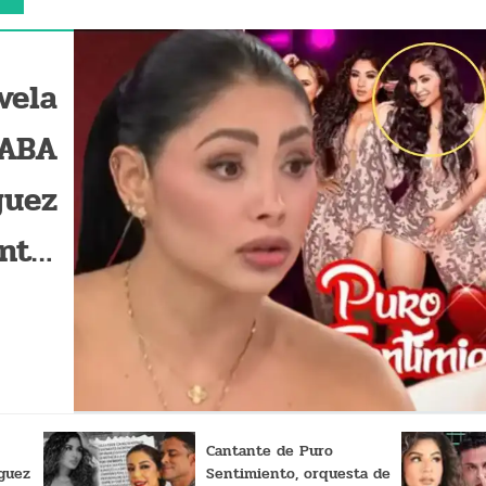
vela
GABA
guez
nto'
idió
a me
vió"
Cantante de Puro
guez
Sentimiento, orquesta de