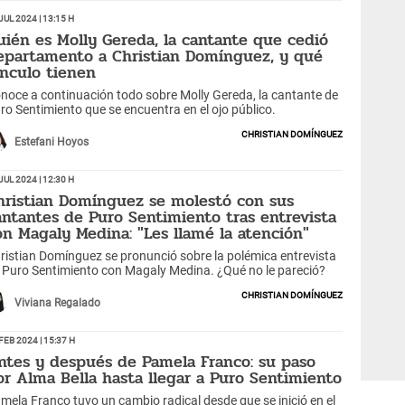
Jul 2024 | 13:15 h
uién es Molly Gereda, la cantante que cedió
epartamento a Christian Domínguez, y qué
ínculo tienen
noce a continuación todo sobre Molly Gereda, la cantante de
ro Sentimiento que se encuentra en el ojo público.
Christian Domínguez
Estefani Hoyos
Jul 2024 | 12:30 h
hristian Domínguez se molestó con sus
antantes de Puro Sentimiento tras entrevista
on Magaly Medina: "Les llamé la atención"
ristian Domínguez se pronunció sobre la polémica entrevista
 Puro Sentimiento con Magaly Medina. ¿Qué no le pareció?
Christian Domínguez
Viviana Regalado
Feb 2024 | 15:37 h
ntes y después de Pamela Franco: su paso
or Alma Bella hasta llegar a Puro Sentimiento
mela Franco tuvo un cambio radical desde que se inició en el