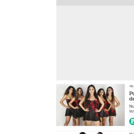
19 
P
d
Nu
su
01 