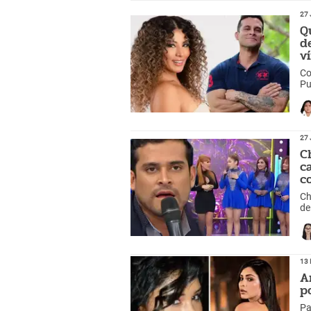
27 
Q
d
v
Co
Pu
27 
C
c
c
Ch
de
13 
A
p
Pa