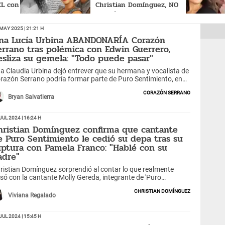
EL con
Christian Domínguez, NO
bia,
VA MÁS tras insinuar
elia:
COQUETEOS con él: "Hoy
May 2025 | 21:21 h
on..."
dejo de pertenecer..."
na Lucía Urbina ABANDONARÍA Corazón
errano tras polémica con Edwin Guerrero,
esliza su gemela: "Todo puede pasar"
a Claudia Urbina dejó entrever que su hermana y vocalista de
razón Serrano podría formar parte de Puro Sentimiento, en
 futuro no tan lejano.
Corazón Serrano
Bryan Salvatierra
Jul 2024 | 16:24 h
hristian Domínguez confirma que cantante
e Puro Sentimiento le cedió su depa tras su
uptura con Pamela Franco: "Hablé con su
adre"
ristian Domínguez sorprendió al contar lo que realmente
só con la cantante Molly Gereda, integrante de 'Puro
ntimiento'. ¿Le dio hospedaje cuando terminó con Pamela
Christian Domínguez
anco?
Viviana Regalado
Jul 2024 | 15:45 h