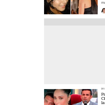
mu
31 
P
C
l