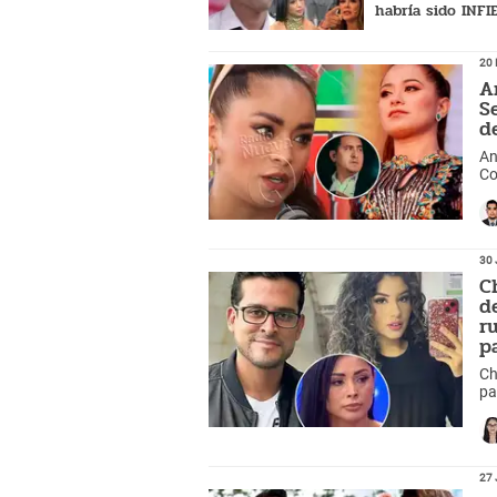
habría sido INFI
cantante de cum
según vidente No
20 
"En su relación c
A
S
d
An
Co
un
30 
C
d
r
p
Ch
pa
Se
Fr
27 