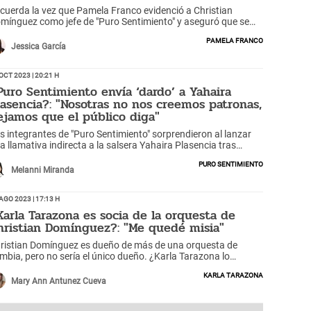
cuerda la vez que Pamela Franco evidenció a Christian
mínguez como jefe de "Puro Sentimiento" y aseguró que se
ntía 'presionada' y no comprendida como madre de familia
Pamela Franco
r su pareja.
Jessica García
Oct 2023 | 20:21 h
Puro Sentimiento envía ‘dardo’ a Yahaira
lasencia?: "Nosotras no nos creemos patronas,
ejamos que el público diga"
s integrantes de "Puro Sentimiento" sorprendieron al lanzar
a llamativa indirecta a la salsera Yahaira Plasencia tras
todenominarse "La Patrona". Además, resaltaron el
Puro Sentimiento
mpañerismo entre ellas, marcando distancia de otros
Melanni Miranda
tistas. ¿Qué más dijeron sobre ella?
Ago 2023 | 17:13 h
Karla Tarazona es socia de la orquesta de
hristian Domínguez?: "Me quedé misia"
ristian Domínguez es dueño de más de una orquesta de
mbia, pero no sería el único dueño. ¿Karla Tarazona lo
udó?
Karla Tarazona
Mary Ann Antunez Cueva