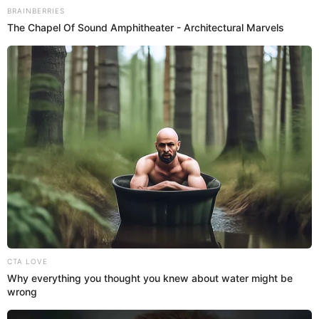
fanatismo”
Tilsa Lozano criticó duramente a Olinda Castañeda tras verla
predicando en las calles de Lima y dejó en claro su forma de pensar.
Te contamos AQUÍ todo lo que dijo.
Tilsa Lozano
Antuane Calderón
04 Sep 2024 | 7:46 h
Olinda Castañeda reprende al diablo en la calle y