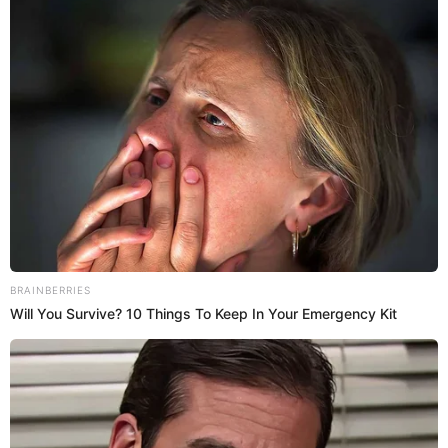
sale a predicar la palabra: "Estaba muerta en mis
delitos y pecados"
Olinda Castañeda llamó la atención a muchos transeúntes, quienes
se percataron que ella estaba junto a un parlante y un micrófono en
la calle. ¿Qué decía?
Olinda Castañeda
Antuane Calderón