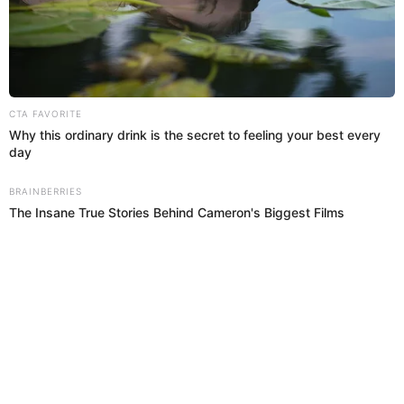
Olinda Castañeda habló de la conversión religiosa de Christian
Cueva, quien se mostró arrepentido y enfocado en recuperar a
Pamela López y su familia. ¿Qué dijo?
Olinda Castañeda
Melanni Miranda
27 Dic 2023 | 7:57 h
Alexandra Morales: "Jessica Newton sí fue
amante de mi papá"
Jessica Newton nuevamente estaría en el ojo de la tormenta. Y es