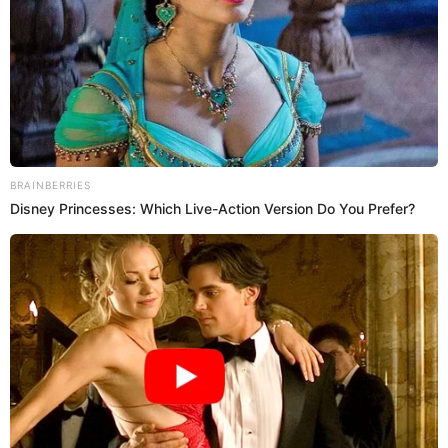
23 Ago 2024 | 9:26 h
Esposo de Olinda Castañeda manda dura
advertencia por vincularla a Christian Cueva y
ella reacciona: "Dios los bendiga"
Christian Marcial saca cara para defender a su esposa Olinda
Castañeda de ser señalada por un supuesto amorío con Christian
Cueva que ella ha negado.
Olinda Castañeda
Mary Ann Antunez Cueva