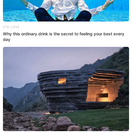
Dios
Olinda Castañeda envió un inesperado consejo a Tilsa Lozano tras
cuestionar su nueva faceta en la religión y dejar entrever que cayó
en el fanatismo por su amor a Dios.
Olinda Castañeda
Melanni Miranda
27 Sep 2024 | 14:17 h
Tilsa toma fuerte postura y rechaza que Olinda
Castañeda predique en las calles: “Es un