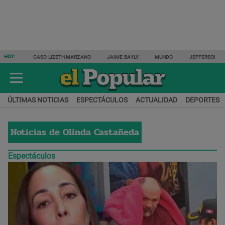
HOY:
CASO LIZETH MARZANO
JAIME BAYLY
MUNDO
JEFFERSON F
ÚLTIMAS NOTICIAS
ESPECTÁCULOS
ACTUALIDAD
DEPORTES
Noticias de
Olinda Castañeda
Espectáculos