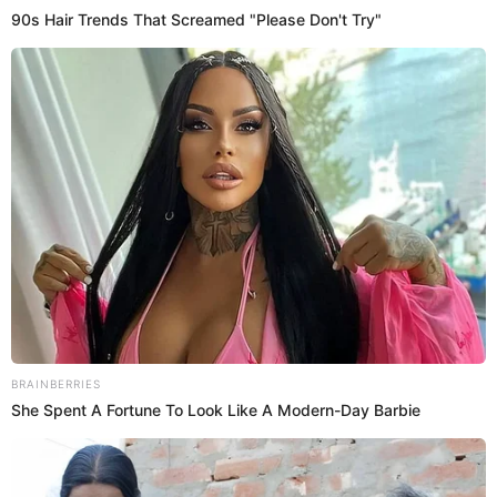
16 Jul 2024 | 14:37 h
Olinda Castañeda le da un cambio radical a su
vida y ahora predica en templo: “Abre mi
corazón, Señor”
La cuenta Instarándula compartió un video donde se logra ver a
Olinda Castañeda predicar en un templo cristiano.
Olinda Castañeda
Estefani Hoyos