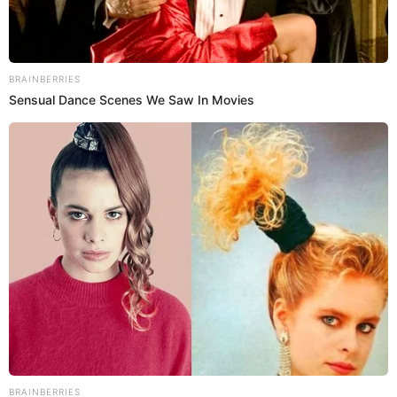
07 Ago 2024 | 17:36 h
Olinda Castañeda genera reacciones tras revelar
sueño con Dios: "Al usar ropa unisex se pierde
comunicación con Él"
Olinda Castañeda causó polémica en las redes sociales tras
compartir el sueño que tuvo con Dios. ¿Por qué cree que usar ropa
unisex ocasiona que se pierda contacto con Él?
Olinda Castañeda
Melanni Miranda