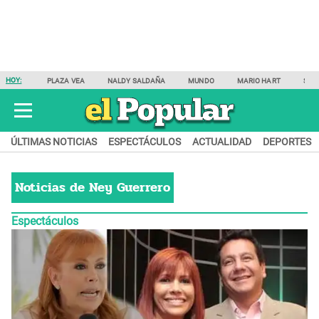
HOY:
PLAZA VEA
NALDY SALDAÑA
MUNDO
MARIO HART
SAM
ÚLTIMAS NOTICIAS
ESPECTÁCULOS
ACTUALIDAD
DEPORTES
Noticias de
Ney Guerrero
Espectáculos