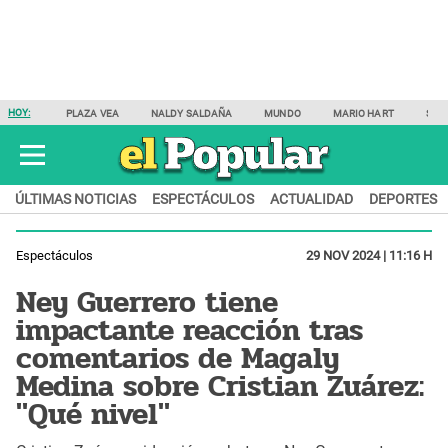
HOY:
PLAZA VEA
NALDY SALDAÑA
MUNDO
MARIO HART
SAM
ÚLTIMAS NOTICIAS
ESPECTÁCULOS
ACTUALIDAD
DEPORTES
Espectáculos
29 NOV 2024 | 11:16 H
Ney Guerrero tiene
impactante reacción tras
comentarios de Magaly
Medina sobre Cristian Zuárez:
"Qué nivel"