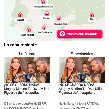
Lo más reciente
Lo último
Espectáculos
¡NO SE GUARDÓ NADA!
¡NO SE GUARDÓ NADA!
Magaly Medina TILDA a Milett
Magaly Medina TILDA a Milett
Figueroa de “mosquita
Figueroa de “mosquita
muerta” y cuestiona su
muerta” y cuestiona su
RECONCILIACIÓN con
RECONCILIACIÓN con
ICE en los aeropuertos de EE.UU.:
Naldy Saldaña toma RADICAL
Marcelo Tinelli en TV argentina
Marcelo Tinelli en TV argentina
Los DOCUMENTOS CLAVE que
decisión tras CHATS que