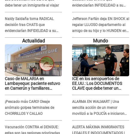
debe tener un inmigrante al viajar
evidenciarían INFIDELIDAD a su
novio con animador de 'La Bella
Luz': "Un día..."
Naldy Saldaña toma RADICAL
Jefferson Farfán deja EN SHOCK al
decisión tras CHATS que
regalar LUJOSO departamento al
evidenciarían INFIDELIDAD a su
amigo de su hijo y lo HUNDEN en
novio con animador de 'La Bella
redes: "A su hija se lo negó"
Actualidad
Mundo
Luz': "Un día..."
Caso de MALARIA en
ICE en los aeropuertos de
Lambayeque: paciente estuvo
EE.UU.: Los DOCUMENTOS
en Camerún y familiares
CLAVE que debe tener un
denuncian demora en
inmigrante al viajar
tratamiento
¡Pescado más CARO! Oleaje
ALARMA EN WALMART | Una
anómalo golpea terminales de
sencilla acción de un menor
CHORRILLOS Y CALLAO
movilizó a la POLICÍA e iniciaron
una investigación por lo hallado:
¿Qué ocurrió?
Vacunación CONTRA el DENGUE:
ALERTA MÁXIMA INMIGRANTES
estas son las regiones priorizadas
LEGALES E INDOCUMENTADOS |