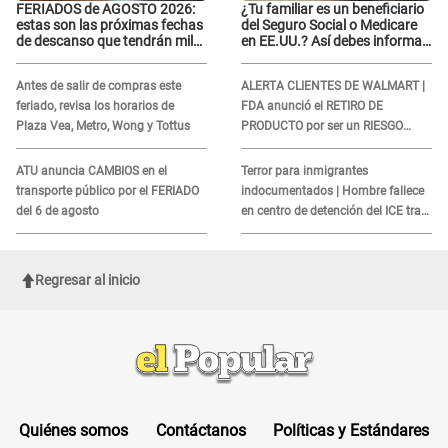
FERIADOS de AGOSTO 2026:
¿Tu familiar es un beneficiario
estas son las próximas fechas
del Seguro Social o Medicare
de descanso que tendrán miles
en EE.UU.? Así debes informar
de peruanos
sobre su muerte para EVITAR
COBROS
Antes de salir de compras este
ALERTA CLIENTES DE WALMART |
feriado, revisa los horarios de
FDA anunció el RETIRO DE
Plaza Vea, Metro, Wong y Tottus
PRODUCTO por ser un RIESGO
MORTAL para consumidores: ¿Cuál
es?
ATU anuncia CAMBIOS en el
Terror para inmigrantes
transporte público por el FERIADO
indocumentados | Hombre fallece
del 6 de agosto
en centro de detención del ICE tras
sufrir una "emergencia médica"
Regresar al inicio
Quiénes somos
Contáctanos
Políticas y Estándares