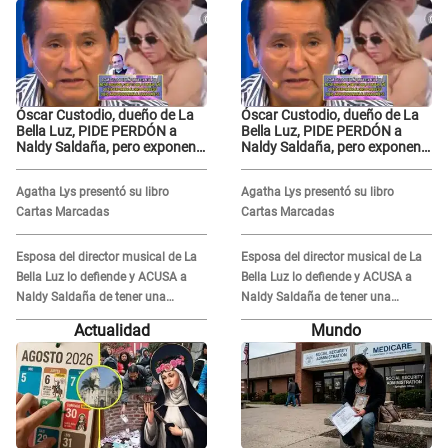
Óscar Custodio, dueño de La
Óscar Custodio, dueño de La
Bella Luz, PIDE PERDÓN a
Bella Luz, PIDE PERDÓN a
Naldy Saldaña, pero exponen
Naldy Saldaña, pero exponen
audio donde le reclama por
audio donde le reclama por
VIDEOS: "No hay necesidad de
VIDEOS: "No hay necesidad de
Agatha Lys presentó su libro
Agatha Lys presentó su libro
grabar"
grabar"
Cartas Marcadas
Cartas Marcadas
Esposa del director musical de La
Esposa del director musical de La
Bella Luz lo defiende y ACUSA a
Bella Luz lo defiende y ACUSA a
Naldy Saldaña de tener una
Naldy Saldaña de tener una
relación con él y otros integrantes
relación con él y otros integrantes
Actualidad
Mundo