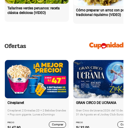
Tallarines verdes peruanos: receta
Cómo preparar un arroz con poll
clásica deliciosa (VIDEO)
tradicional riquísimo (VIDEO)
Ofertas
Cineplanet
GRAN CIRCO DE UCRANIA
Cineplanet: 2 Entradas 2D + 2 Bebidas Grandes
Gran Circo de Ucrania 2026: del 10 de Juli
+ Pop corn gigante. Lunes a Domingo
31 de Agosto en el Jockey Club-Surco
PRECIO
PRECIO
Comprar
Comp
S/
47.90
S/
32.00