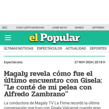
HOY:
CASO LIZETH MARZANO
JAIME BAYLY
MUNDO
JEFFERSON F
ÚLTIMAS NOTICIAS
ESPECTÁCULOS
ACTUALIDAD
DEPORTES
Espectáculos
27 NOV 2024 | 20:18 H
Magaly revela cómo fue el
último encuentro con Gisela:
"Le conté de mi pelea con
Alfredo Zambrano"
La conductora de Magaly TV La Firme recordó la última
conversación que tuvo con Gisela Valcarcel cuando eran