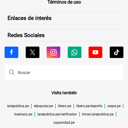
Términos de uso
Enlaces de interés
Redes Sociales
Visita también
larepublica.pe
elpopular.pe
libero.pe
libero.pe/esports
wapa.pe
buenazo.pe
larepublica.pe/verificador
lrmas.larepublica.pe
cuponidad.pe