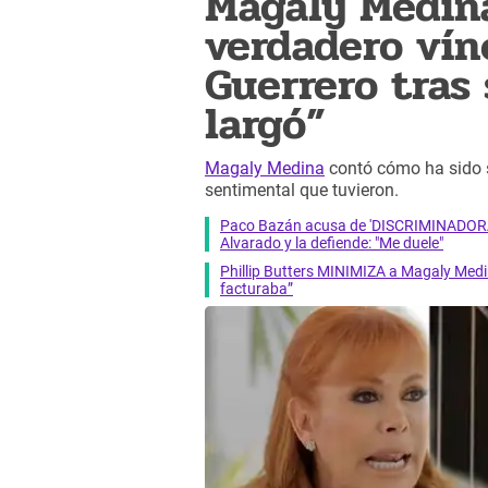
Magaly Medina
verdadero vín
Guerrero tras 
largó”
Magaly Medina
contó cómo ha sido s
sentimental que tuvieron.
Paco Bazán acusa de 'DISCRIMINADORA'
Alvarado y la defiende: "Me duele"
Phillip Butters MINIMIZA a Magaly Medi
facturaba”