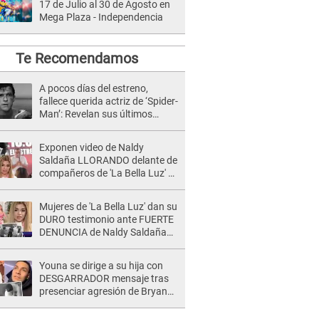
17 de Julio al 30 de Agosto en
Mega Plaza - Independencia
Te Recomendamos
A pocos días del estreno,
fallece querida actriz de ‘Spider-
Man’: Revelan sus últimos
momentos de vida
Exponen video de Naldy
Saldaña LLORANDO delante de
compañeros de 'La Bella Luz' y
director denunciado: "La gente
que te da de comer"
Mujeres de 'La Bella Luz' dan su
DURO testimonio ante FUERTE
DENUNCIA de Naldy Saldaña
contra director: "Cualquier
acusación de apañamiento..."
Youna se dirige a su hija con
DESGARRADOR mensaje tras
presenciar agresión de Bryan
Torres a Samahara Lobatón:
"Perdóname mi amor"