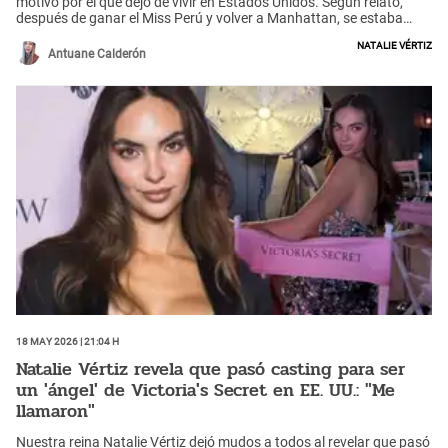
motivo por el que dejó de vivir en Estados Unidos. Según relató,
después de ganar el Miss Perú y volver a Manhattan, se estaba
quedando sin dinero y tuvo que regresar a Perú sin saber que
Natalie Vértiz
lograría ingresar a 'Esto es guerra'.
Antuane Calderón
18 May 2026 | 21:04 h
Natalie Vértiz revela que pasó casting para ser
un 'ángel' de Victoria's Secret en EE. UU.: "Me
llamaron"
Nuestra reina Natalie Vértiz dejó mudos a todos al revelar que pasó