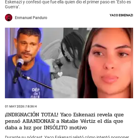
Eskenazi y confesó que fue ella quien dio el primer paso en ‘Esto es
Guerra’.
Yaco Eskenazi
Enmanuel Panduro
01 May 2026 | 18:36 h
¡INDIGNACIÓN TOTAL! Yaco Eskenazi revela que
pensó ABANDONAR a Natalie Vértiz el día que
daba a luz por INSÓLITO motivo
Durante su pódcast, Yaco Eskenazi relató cómo intentó posponer