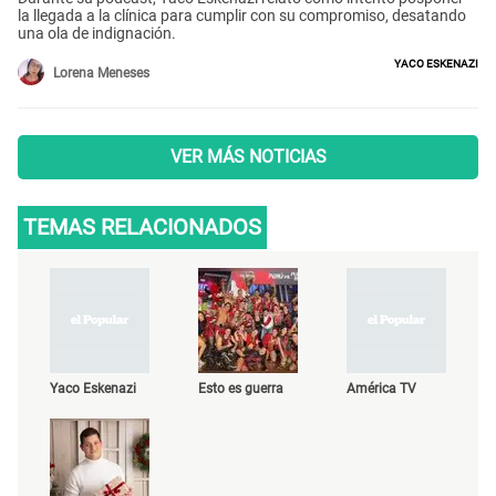
la llegada a la clínica para cumplir con su compromiso, desatando
una ola de indignación.
Yaco Eskenazi
Lorena Meneses
VER MÁS NOTICIAS
TEMAS RELACIONADOS
Yaco Eskenazi
Esto es guerra
América TV