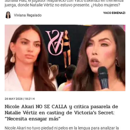
Suhaila Had, el jugador reapareció con Yaco Eskenazi en tremenda
juerga, donde Natalie Vértiz no estuvo presente. ¿Hubo mujeres?
Yaco Eskenazi
Viviana Regalado
26 May 2026 | 18:21 h
Nicole Akari NO SE CALLA y critica pasarela de
Natalie Vértiz en casting de Victoria’s Secret:
“Necesita ensayar más”
Nicole Akari no tuvo piedad ni pelos en la lengua para analizar la