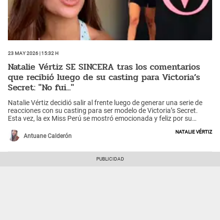
23 May 2026 | 15:32 h
Natalie Vértiz SE SINCERA tras los comentarios
que recibió luego de su casting para Victoria’s
Secret: "No fui..."
Natalie Vértiz decidió salir al frente luego de generar una serie de
reacciones con su casting para ser modelo de Victoria’s Secret.
Esta vez, la ex Miss Perú se mostró emocionada y feliz por su
participación en la pasarela. Incluso, tiene esperanzas de pasar a la
Natalie Vértiz
siguiente etapa de la competencia.
Antuane Calderón