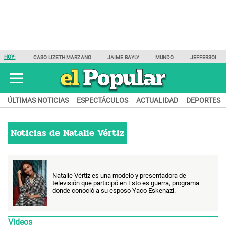
HOY:
CASO LIZETH MARZANO
JAIME BAYLY
MUNDO
JEFFERSON F
ÚLTIMAS NOTICIAS
ESPECTÁCULOS
ACTUALIDAD
DEPORTES
Noticias de
Natalie Vértiz
Natalie Vértiz es una modelo y presentadora de
televisión que participó en Esto es guerra, programa
donde conoció a su esposo Yaco Eskenazi.
Videos