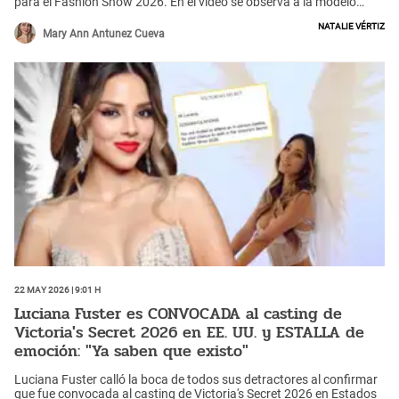
para el Fashion Show 2026. En el video se observa a la modelo
vistiendo una falda y un top negro, quien tras desfilar en el
Natalie Vértiz
escenario, tuvo una breve entrevista con el jurado y otra frente a
Mary Ann Antunez Cueva
cámaras.
22 May 2026 | 9:01 h
Luciana Fuster es CONVOCADA al casting de
Victoria's Secret 2026 en EE. UU. y ESTALLA de
emoción: "Ya saben que existo"
Luciana Fuster calló la boca de todos sus detractores al confirmar
que fue convocada al casting de Victoria's Secret 2026 en Estados