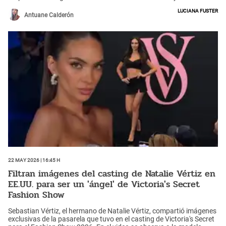
desenvolvimiento en la pasarela. Sin embargo, la 'Urraca' aseguró
Luciana Fuster
que no quería comparar a ambas modelos.
Antuane Calderón
22 May 2026 | 16:45 h
Filtran imágenes del casting de Natalie Vértiz en
EE.UU. para ser un 'ángel' de Victoria's Secret
Fashion Show
Sebastian Vértiz, el hermano de Natalie Vértiz, compartió imágenes
exclusivas de la pasarela que tuvo en el casting de Victoria's Secret