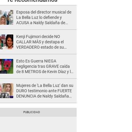
Esposa del director musical de
La Bella Luz lo defiende y
ACUSA a Naldy Saldaña de
tener una relación con él y
otros integrantes
Kenji Fujimori decide NO
CALLAR MÁS y destapa el
VERDADERO estado de su
relación familiar con Keiko
Fujimori: "Mi familia es Érika, mi
Esto Es Guerra NIEGA
suegra..."
negligencia tras GRAVE caída
de 8 METROS de Kevin Díaz y lo
SEÑALAN: "No adoptó la
postura correcta"
Mujeres de 'La Bella Luz' dan su
DURO testimonio ante FUERTE
DENUNCIA de Naldy Saldaña
contra director: "Cualquier
acusación de apañamiento..."