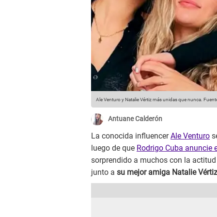
Ale Venturo y Natalie Vértiz más unidas que nunca.
Fuente
Antuane Calderón
La conocida influencer
Ale Venturo
s
luego de que
Rodrigo Cuba anuncie el
sorprendido a muchos con la actitud q
junto a
su mejor amiga Natalie Vérti