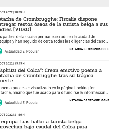
Oct 2022 | 18:39 h
atacha de Crombrugghe: Fiscalía dispone
ntregar restos óseos de la turista belga a sus
adres [VIDEO]
s padres de la occisa permanecen aún en la ciudad de
equipa y han seguido de cerca todas las diligencias del caso
 su hija.
Natacha de Crombrugghe
Actualidad El Popular
Oct 2022 | 15:45 h
Espíritu del Colca”: Crean emotivo poema a
atacha de Crombrugghe tras su trágica
uerte
 poema puede ser visualizado en la página Looking for
tacha, mismo que fue usado para difundirse la información
bre su búsqueda en el Valle de Colca.
Natacha de Crombrugghe
Actualidad El Popular
Oct 2022 | 21:16 h
requipa: tras hallar a turista belga
provechan bajo caudal del Colca para