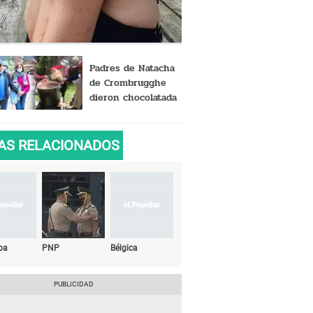
Padres de Natacha
de Crombrugghe
dieron chocolatada
y juguetes a los
niños del Colca
AS RELACIONADOS
pa
PNP
Bélgica