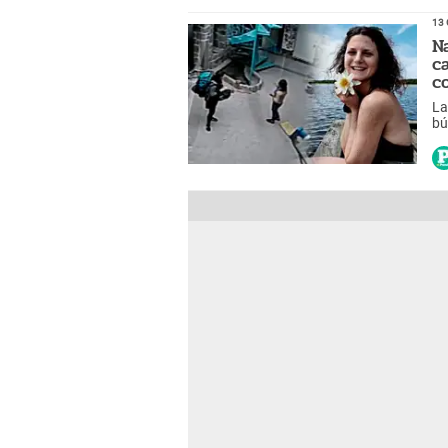
13 
N
c
c
La
bú