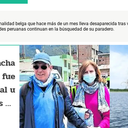
nalidad belga que hace más de un mes lleva desaparecida tras vi
ades peruanas continuan en la búsquedad de su paradero.
acha
 fue
al u
s de
n la