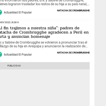
í lo informaron sus padres, Eric y Sabine de Crombrugghe,
ienes lograron trasladar los restos de su hija a su país natal,
nde también le rendirán un merecido homenaje.
Natacha de Crombrugghe
Actualidad El Popular
Nov 2022 | 8:28 h
Al fin trajimos a nuestra niña": padres de
atacha de Crombrugghe agradecen a Perú en
arta y anuncian homenaje
ic y Sabine de Crombrugghe se volvieron a pronunciar tras el
llazgo de su hija en Arequipa y anunciaron la realización de
 evento para rendirle un merecido homenaje. "Pruebas en
Natacha de Crombrugghe
lgica determinarán su muerte", indicaron.
Actualidad El Popular