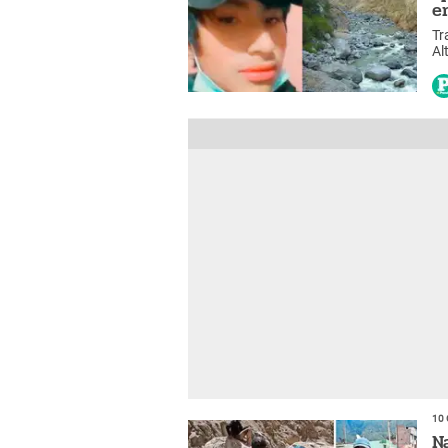
e
Tr
Al
Ke
10 
N