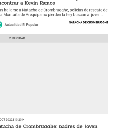
ncontrar a Kevin Ramos
as hallarse a Natacha de Crombrugghe, policías de rescate de
ta Montaña de Arequipa no pierden la fe y buscan al joven
vin Ramos en el río Colca.
Natacha de Crombrugghe
Actualidad El Popular
Oct 2022 | 13:23 h
atacha de Crombrugghe: padres de joven