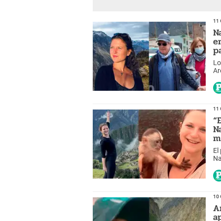
11 
N
e
p
Lo
Ar
de
11 
“
N
m
El
Na
so
10 
A
a