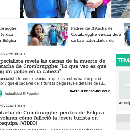
rdad
mbrugghe:
Padres de Natacha de
 le dan
Crombrugghe envían dura
 Bélgica
carta a autoridades de
que "florecerá
Arequipa: "Estamos
escandalizados"
Nov 2022 | 13:34 h
specialista revela las causas de la muerte de
TEM
atacha de Crombrugghe: "Lo que veo es que
ay un golpe en la cabeza"
pecialista forense mencionó "que los restos hablan por si
lo" y que el cadáver de la turista belga revela detalles de su
erte.
Natacha de Crombrugghe
Actualidad El Popular
Arequi
Nov 2022 | 11:33 h
atacha de Crombrugghe: peritos de Bélgica
evelarán cómo falleció la joven turista en
requipa [VIDEO]