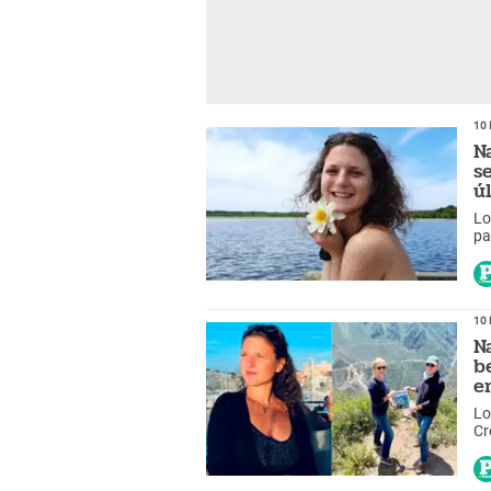
10 
N
s
ú
Lo
pa
10 
N
b
e
Lo
Cr
Ar