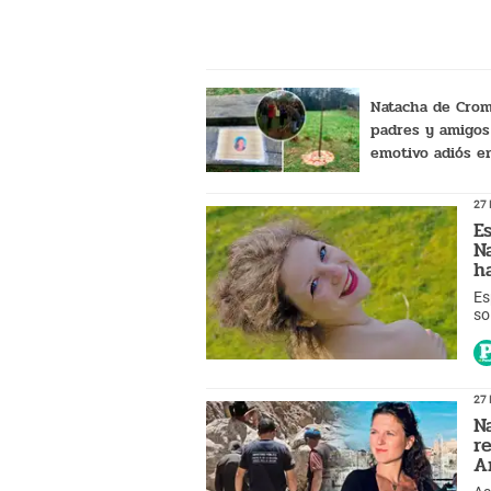
ve
Natacha de Cro
padres y amigos
emotivo adiós en
plantando arbol 
para ella"
27 
E
N
h
Es
so
mu
27 
N
r
A