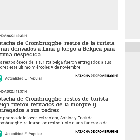
Nov 2022 | 12:33 h
atacha de Crombrugghe: restos de la turista
erán derivados a Lima y luego a Bélgica para
ltima despedida
s restos óseos de la turista belga fueron entregados a sus
dres este último miércoles 9 de noviembre.
Natacha de Crombrugghe
Actualidad El Popular
Nov 2022 | 11:37 h
atacha de Crombrugghe: restos de turista
elga fueron retirados de la morgue y
ntregados a sus padres
s padres de la joven extranjera, Sabine y Erick de
ombrugghe, retiraron los restos junto a una funeraria de
equipa.
Natacha de Crombrugghe
Actualidad El Popular