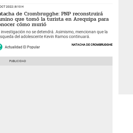
Oct 2022 | 8:10 h
atacha de Crombrugghe: PNP reconstruirá
amino que tomó la turista en Arequipa para
onocer cómo murió
 investigación no se detendrá. Asimismo, mencionan que la
squeda del adolescente Kevin Ramos continuará.
Natacha de Crombrugghe
Actualidad El Popular