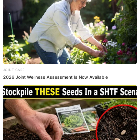
23 Sep 2022 | 18:42 h
Mi bella genio y el capítulo que causó el fin de la
famosa serie [VIDEO]
La recordada serie “Mi bella genio” sigue vigente hasta la
actualidad en la televisión peruana. Conoce por qué no se grabó
más temporadas.
Mi bella genio
Mary Ann Antunez Cueva