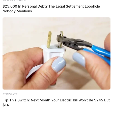
09 Sep 2022 | 13:21 h
10 datos curiosos de “Mi bella genio” tras casi 60
años de haberse estrenado
“Mi bella genio” se comenzó a emitir en 1965. Conoce datos
desconocidos sobre la serie que aún es recordada por muchos.
Mi bella genio
Estefani Hoyos