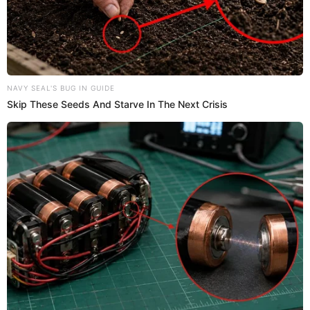
21 Sep 2022 | 15:07 h
Descubre por qué cancelaron “Mi bella genio” a
pesar de su gran éxito
"Mi bella genio" fue una de las series más exitosas hace más de
años, sin embargo, llegó a su fin tras cinco años de emisión.
Conoce por qué se tomó esta decisión.
Mi bella genio
Marlon Carrasco