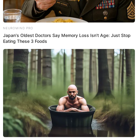
de “Mi bella genio” a los 78 años
Barbara Eden fue la actriz que interpretó a la famosa 'Jeannie' de la
sitcom "Mi bella genio". Conoce cómo luce en la actualidad.
Barbara Eden
Jessica García
28 Sep 2022 | 18:43 h
La historia de por qué no querían contratar a
una actriz rubia para Mi bella genio