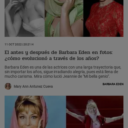
11 Oct 2022 | 20:21 h
El antes y después de Barbara Eden en fotos:
¿cómo evolucionó a través de los años?
Barbara Eden es una de las actrices con una larga trayectoria que,
sin importar los años, sigue irradiando alegría, pues está llena de
mucho carisma. Mira cómo lució Jeannie de "Mi bella genio".
Barbara Eden
Mary Ann Antunez Cueva