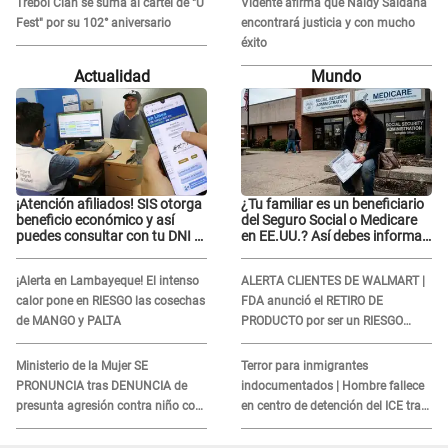
Trébol Clan se suma al cartel de "U
Vidente afirma que Naldy Saldaña
Fest" por su 102° aniversario
encontrará justicia y con mucho
éxito
Actualidad
Mundo
¡Atención afiliados! SIS otorga
¿Tu familiar es un beneficiario
beneficio económico y así
del Seguro Social o Medicare
puedes consultar con tu DNI si
en EE.UU.? Así debes informar
te corresponde
sobre su muerte para EVITAR
COBROS
¡Alerta en Lambayeque! El intenso
ALERTA CLIENTES DE WALMART |
calor pone en RIESGO las cosechas
FDA anunció el RETIRO DE
de MANGO y PALTA
PRODUCTO por ser un RIESGO
MORTAL para consumidores: ¿Cuál
es?
Ministerio de la Mujer SE
Terror para inmigrantes
PRONUNCIA tras DENUNCIA de
indocumentados | Hombre fallece
presunta agresión contra niño con
en centro de detención del ICE tras
autismo en Surco
sufrir una "emergencia médica"