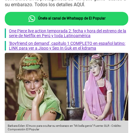
su embarazo. Todos los detalles AQUÍ.
Únete al canal de Whatsapp de El Popular
One Piece live action temporada 2: fecha y hora del estreno de la
serie de Netflix en Perú y toda Latinoamérica
'Boyfriend on demand', capítulo 1 COMPLETO en español latino:
LINK para ver a Jisoo y Seo In Guk en el kdrama
Barbara Eden: El truco para ocultar su embarazo en "Mi bella genio"
Fuente: GLR
-
Crédito:
Composición El Popular