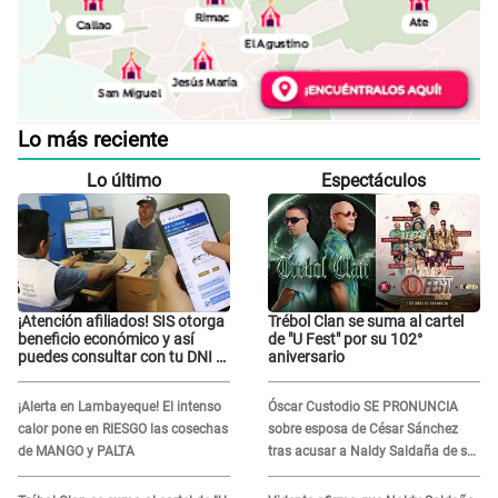
Lo más reciente
Lo último
Espectáculos
¡Atención afiliados! SIS otorga
Trébol Clan se suma al cartel
beneficio económico y así
de "U Fest" por su 102°
puedes consultar con tu DNI si
aniversario
te corresponde
¡Alerta en Lambayeque! El intenso
Óscar Custodio SE PRONUNCIA
calor pone en RIESGO las cosechas
sobre esposa de César Sánchez
de MANGO y PALTA
tras acusar a Naldy Saldaña de ser
PAREJA del músico: "Lo dejo en
manos de la justicia"