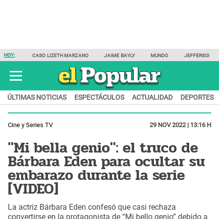
HOY:
CASO LIZETH MARZANO
JAIME BAYLY
MUNDO
JEFFERSON F
ÚLTIMAS NOTICIAS
ESPECTÁCULOS
ACTUALIDAD
DEPORTES
Cine y Series TV
29 NOV 2022 | 13:16 H
"Mi bella genio": el truco de
Bárbara Eden para ocultar su
embarazo durante la serie
[VIDEO]
La actriz Bárbara Eden confesó que casi rechaza
convertirse en la protagonista de “Mi bello genio” debido a