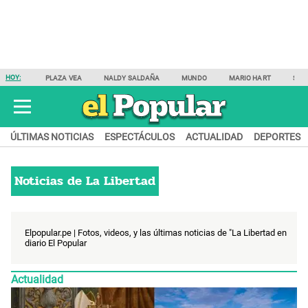
HOY:
PLAZA VEA
NALDY SALDAÑA
MUNDO
MARIO HART
SAM
ÚLTIMAS NOTICIAS
ESPECTÁCULOS
ACTUALIDAD
DEPORTES
Noticias de
La Libertad
Elpopular.pe | Fotos, videos, y las últimas noticias de "La Libertad en
diario El Popular
Actualidad