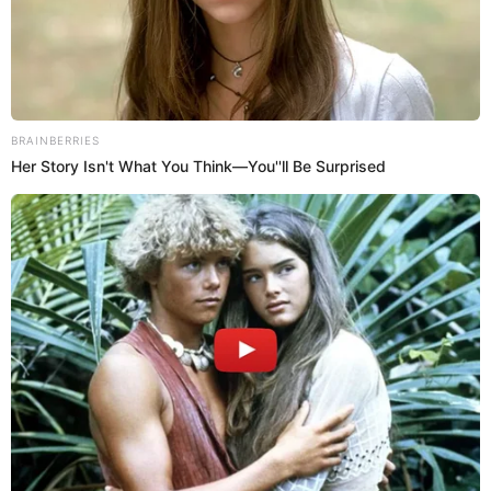
29 Dic 2023 | 14:06 h
Giovanna Valcárcel revela la muerte de su padre
con emotiva publicación: “Papito, buen viaje”
Giovanna Valcárcel compartió con sus seguidores el lamentable
fallecimiento de su padre Enrique Valcárcel.
Giovanna Valcárcel
Estefani Hoyos