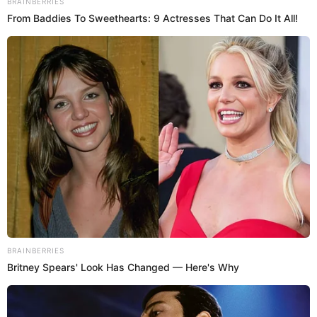
Conductora contenta con su regreso a la radio con programa
Splash!.
Giovanna Valcárcel
Redacción EP
27 Sep 2023 | 12:17 h
Giovanna Valcárcel se quiebra al revelar que tuvo
depresión: "Sentía que me asfixiaba"
Giovanna Valcárcel reveló en Préndete que se alejó algunos meses
de la radio, debido a que tuvo depresión.