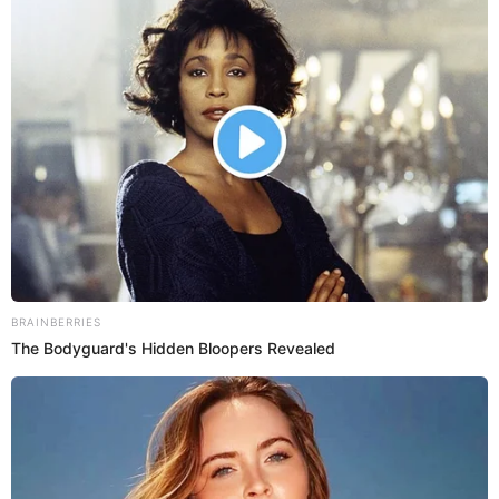
18 Oct 2023 | 20:43 h
Giovanna Valcárcel echa a Milett Figueroa por
romance con Marcelo Tinelli: "Prima, préstame tu
banco"
¡Habló su prima! Giovanna Valcárcel se pronunció sobre la relación
de Milett Figueroa y Marcelo Tinelli, pero sorprendió con fuerte
comentario. ¿Qué dijo?
Milett Figueroa
Antuane Calderón