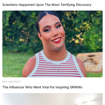
22 Mar 2024 | 19:17 h
Bettina Oneto retorna a las cabinas de Radio
Panamericana
Conocida actriz vuelve a la radio con el reto de animar a nuevas
generaciones en espacio musical.
Bettina Oneto
Redacción EP