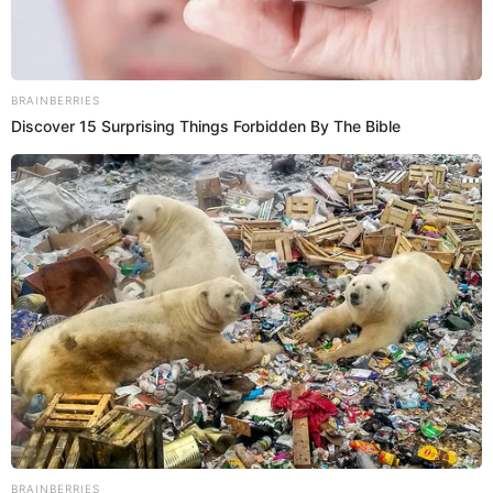
26 Abr 2024 | 10:33 h
Giovanna Valcárcel DEFIENDE a su prima tras
críticas por su romance: "Milett y Marcelo están
enamorados"
Giovanna Valcárcel llenó de elogios a Milett Figueroa y la defendió
de críticas por su romance con Marcelo Tinelli. ¿Cómo la calificó
como persona?
Milett Figueroa
Omar Lozano