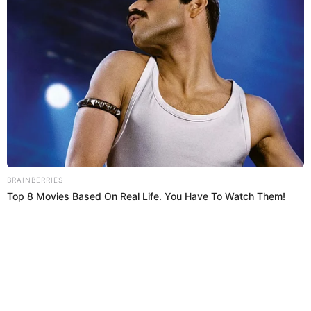
Giovanna Valcárcel
Estefani Hoyos
04 Ene 2023 | 17:38 h
Rodrigo, Adolfo, Giovanna y los artistas de
Chollywood que hicieron pública su orientación
sexual
Rodrigo González y Giovanna Valcárcel son tan solo algunos de los
personajes de la farándula que que han revelado su