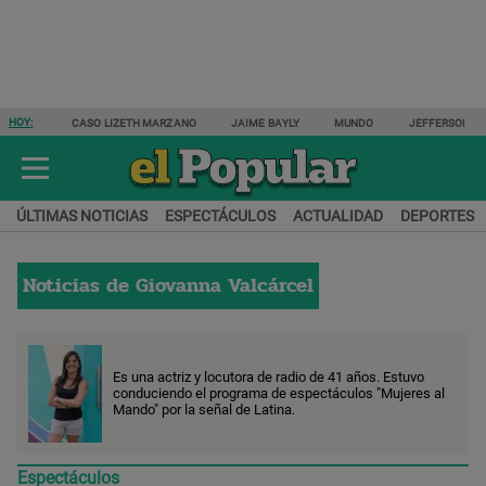
HOY:
CASO LIZETH MARZANO
JAIME BAYLY
MUNDO
JEFFERSON F
ÚLTIMAS NOTICIAS
ESPECTÁCULOS
ACTUALIDAD
DEPORTES
Noticias de
Giovanna Valcárcel
Es una actriz y locutora de radio de 41 años. Estuvo
conduciendo el programa de espectáculos "Mujeres al
Mando" por la señal de Latina.
Espectáculos