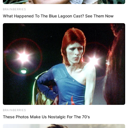
12 Nov 2023 | 20:43 h
Giovanna Valcárcel: “Mi trabajo es divertir a la
gente, no contar chismes”
Animadora celebró dos meses en radio Panamericana y confía que
su prima Milett Figueroa gane Bailando 2023.
Giovanna Valcárcel
Mario Palacios