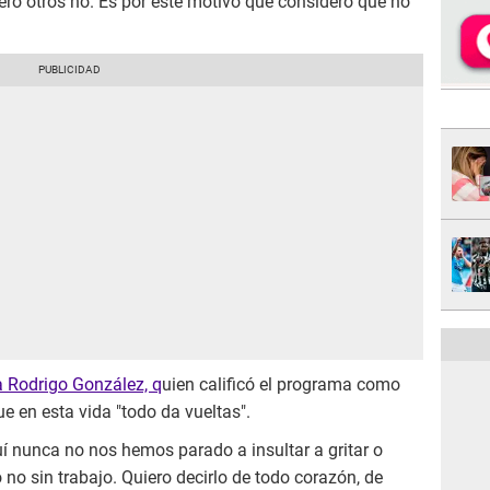
ro otros no. Es por este motivo que consideró que no
a Rodrigo González, q
uien calificó el programa como
e en esta vida "todo da vueltas".
uí nunca no nos hemos parado a insultar a gritar o
no sin trabajo. Quiero decirlo de todo corazón, de