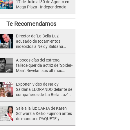
17 de Julio al 30 de Agosto en
Mega Plaza - Independencia
Te Recomendamos
Director de 'La Bella Luz'
acusado de tocamientos
indebidos a Neldy Saldaña
tiene INDIGNANTE reacción
ante denuncia
A pocos días del estreno,
fallece querida actriz de ‘Spider-
Man’: Revelan sus últimos
momentos de vida
Exponen video de Naldy
Saldaña LLORANDO delante de
compañeros de 'La Bella Luz' y
director denunciado: "La gente
que te da de comer"
Sale a la luz CARTA de Karen
Schwarz a Keiko Fujimori antes
de mandarle PAQUETE y
revelan intermediario: "En el
cargo..."