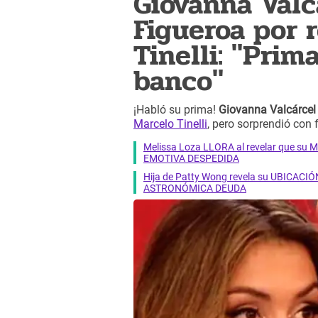
Giovanna Valc
Figueroa por 
Tinelli: "Prim
banco"
¡Habló su prima!
Giovanna Valcárcel
Marcelo Tinelli
, pero sorprendió con 
Melissa Loza LLORA al revelar que su M
EMOTIVA DESPEDIDA
Hija de Patty Wong revela su UBICACIÓN
ASTRONÓMICA DEUDA