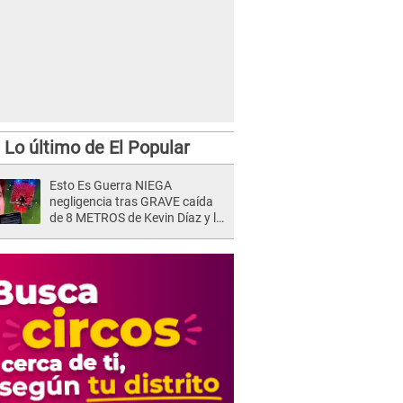
Lo último de El Popular
Esto Es Guerra NIEGA
negligencia tras GRAVE caída
de 8 METROS de Kevin Díaz y lo
SEÑALAN: "No adoptó la
postura correcta"