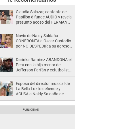
Claudia Salazar, cantante de
Papillón difunde AUDIO y revela
presunto acoso del HERMANO
del director musical de La Bella
Luz: "Me quedé asustada, en
Novio de Naldy Saldaña
shock"
CONFRONTA a Óscar Custodio
por NO DESPEDIR a su agresor
y él da INDIGNANTE respuesta:
"Nadie me dice qué hacer"
Darinka Ramírez ABANDONA el
Perú con la hija menor de
Jefferson Farfán y exfutbolista
REACCIONA: "A ti que..."
Esposa del director musical de
La Bella Luz lo defiende y
ACUSA a Naldy Saldaña de
tener una relación con él y
otros integrantes