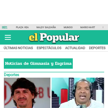
HOY:
PLAZA VEA
NALDY SALDAÑA
MUNDO
MARIO HART
SAM
ÚLTIMAS NOTICIAS
ESPECTÁCULOS
ACTUALIDAD
DEPORTES
Noticias de
Gimnasia y Esgrima
Deportes