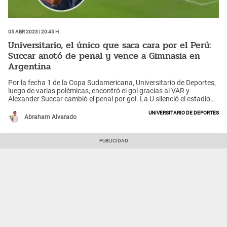
05 Abr 2023 | 20:45 h
Universitario, el único que saca cara por el Perú:
Succar anotó de penal y vence a Gimnasia en
Argentina
Por la fecha 1 de la Copa Sudamericana, Universitario de Deportes,
luego de varias polémicas, encontró el gol gracias al VAR y
Alexander Succar cambió el penal por gol. La U silenció el estadio
de El Bosque ante Gimnasia y Esgrima La Plata. Los merengues,
Universitario de Deportes
por ahora, superan a Alianza Lima y Sporting Cristal a nivel
Abraham Alvarado
internacional.