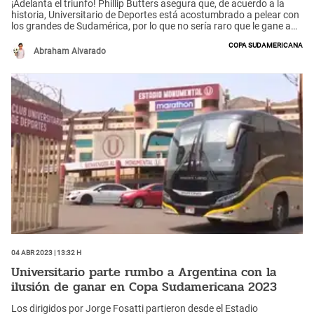
¡Adelanta el triunfo! Phillip Butters asegura que, de acuerdo a la
historia, Universitario de Deportes está acostumbrado a pelear con
los grandes de Sudamérica, por lo que no sería raro que le gane a
Gimnasia y Esgrima La Plata en Argentina. Además, afirma que
Copa Sudamericana
habrán diez mil cremas en el estadio.
Abraham Alvarado
04 Abr 2023 | 13:32 h
Universitario parte rumbo a Argentina con la
ilusión de ganar en Copa Sudamericana 2023
Los dirigidos por Jorge Fosatti partieron desde el Estadio