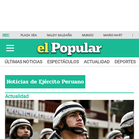
HOY:
PLAZA VEA
NALDY SALDAÑA
MUNDO
MARIO HART
SAM
ÚLTIMAS NOTICIAS
ESPECTÁCULOS
ACTUALIDAD
DEPORTES
Noticias de
Ejército Peruano
Actualidad