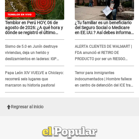
Temblor en Perú HOY, 06 de
¿Tu familiar es un beneficiario
agosto de 2026: ¿A qué hora y
del Seguro Social o Medicare
dónde se registró el último
en EE.UU.? Así debes informar
sismo, según IGP?
sobre su muerte para EVITAR
COBROS
Sismo de 5.0 en Junín destruye
ALERTA CLIENTES DE WALMART |
viviendas, deja un herido y
FDA anunció el RETIRO DE
deslizamientos en laderas: IGP
PRODUCTO por ser un RIESGO
alerta sobre posibles réplicas
MORTAL para consumidores: ¿Cuál
es?
Papa León XIV VUELVE a Chiclayo:
Terror para inmigrantes
recorrerá seis lugares que
indocumentados | Hombre fallece
marcaron su historia pastoral
en centro de detención del ICE tras
sufrir una "emergencia médica"
Regresar al inicio