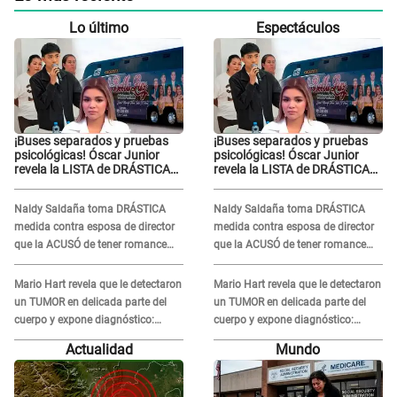
Lo último
Espectáculos
¡Buses separados y pruebas
¡Buses separados y pruebas
psicológicas! Óscar Junior
psicológicas! Óscar Junior
revela la LISTA de DRÁSTICAS
revela la LISTA de DRÁSTICAS
medidas para prevenir acoso
medidas para prevenir acoso
en 'La Bella Luz' tras caso
en 'La Bella Luz' tras caso
Naldy Saldaña toma DRÁSTICA
Naldy Saldaña toma DRÁSTICA
Naldy Saldaña
Naldy Saldaña
medida contra esposa de director
medida contra esposa de director
que la ACUSÓ de tener romance
que la ACUSÓ de tener romance
con él: "Muy triste..."
con él: "Muy triste..."
Mario Hart revela que le detectaron
Mario Hart revela que le detectaron
un TUMOR en delicada parte del
un TUMOR en delicada parte del
cuerpo y expone diagnóstico:
cuerpo y expone diagnóstico:
"Dolores muy fuertes..."
"Dolores muy fuertes..."
Actualidad
Mundo