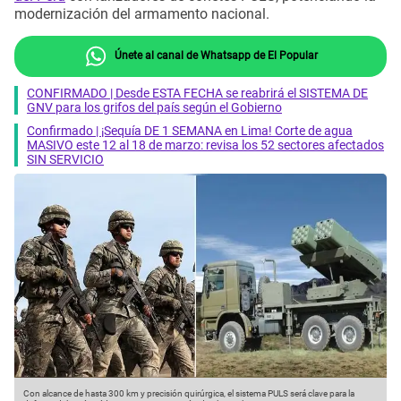
modernización del armamento nacional.
Únete al canal de Whatsapp de El Popular
CONFIRMADO | Desde ESTA FECHA se reabrirá el SISTEMA DE
GNV para los grifos del país según el Gobierno
Confirmado | ¡Sequía DE 1 SEMANA en Lima! Corte de agua
MASIVO este 12 al 18 de marzo: revisa los 52 sectores afectados
SIN SERVICIO
Con alcance de hasta 300 km y precisión quirúrgica, el sistema PULS será clave para la