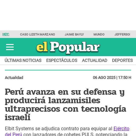
HOY:
CASO LIZETH MARZANO
JAIME BAYLY
MUNDO
JEFFERSON F
ÚLTIMAS NOTICIAS
ESPECTÁCULOS
ACTUALIDAD
DEPORTES
Actualidad
06 AGO 2025 | 17:50 H
Perú avanza en su defensa y
producirá lanzamisiles
ultraprecisos con tecnología
israelí
Elbit Systems se adjudica contrato para equipar al
Ejército
del Perú
con lanzadores de cohetes PULS, potenciando la