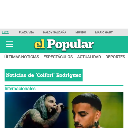
HOY:
PLAZA VEA
NALDY SALDAÑA
MUNDO
MARIO HART
SAM
ÚLTIMAS NOTICIAS
ESPECTÁCULOS
ACTUALIDAD
DEPORTES
Noticias de
'Colibri' Rodríguez
Internacionales