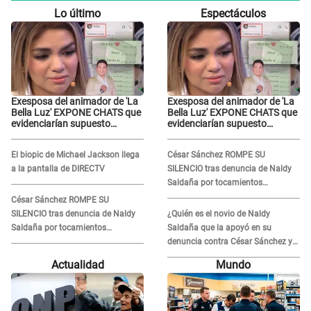
Lo último
Espectáculos
Exesposa del animador de 'La
Exesposa del animador de 'La
Bella Luz' EXPONE CHATS que
Bella Luz' EXPONE CHATS que
evidenciarían supuesto
evidenciarían supuesto
romance clandestino con
romance clandestino con
Naldy Saldaña, pese a tener
Naldy Saldaña, pese a tener
El biopic de Michael Jackson llega
César Sánchez ROMPE SU
pareja
pareja
a la pantalla de DIRECTV
SILENCIO tras denuncia de Naldy
Saldaña por tocamientos
indebidos: "Pido respetar la
César Sánchez ROMPE SU
presunción de inocencia"
SILENCIO tras denuncia de Naldy
¿Quién es el novio de Naldy
Saldaña por tocamientos
Saldaña que la apoyó en su
indebidos: "Pido respetar la
denuncia contra César Sánchez y
presunción de inocencia"
confrontó al dueño de 'La Bella
Actualidad
Mundo
Luz'?