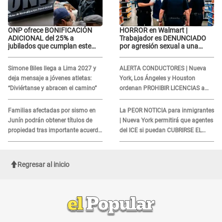
ONP ofrece BONIFICACIÓN
HORROR en Walmart |
ADICIONAL del 25% a
Trabajador es DENUNCIADO
jubilados que cumplan este
por agresión sexual a una
REQUISITO: revisa si accedes
cliente y su respuesta
aquí
INDIGNÓ A TODOS
Simone Biles llega a Lima 2027 y
ALERTA CONDUCTORES | Nueva
deja mensaje a jóvenes atletas:
York, Los Ángeles y Houston
“Diviértanse y abracen el camino”
ordenan PROHIBIR LICENCIAS a
quienes no presenten ESTE
DOCUMENTO
Familias afectadas por sismo en
La PEOR NOTICIA para inmigrantes
Junín podrán obtener títulos de
| Nueva York permitirá que agentes
propiedad tras importante acuerdo
del ICE si puedan CUBRIRSE EL
de Cofopri
ROSTRO
Regresar al inicio