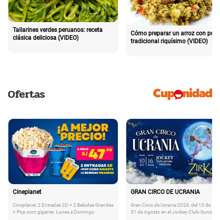
Tallarines verdes peruanos: receta
Cómo preparar un arroz con poll
clásica deliciosa (VIDEO)
tradicional riquísimo (VIDEO)
Ofertas
Cineplanet
GRAN CIRCO DE UCRANIA
Cineplanet: 2 Entradas 2D + 2 Bebidas Grandes
Gran Circo de Ucrania 2026: del 10 de Juli
+ Pop corn gigante. Lunes a Domingo
31 de Agosto en el Jockey Club-Surco