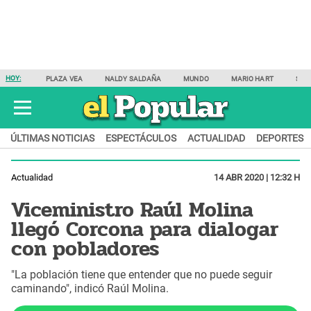
HOY:
PLAZA VEA
NALDY SALDAÑA
MUNDO
MARIO HART
SAM
ÚLTIMAS NOTICIAS
ESPECTÁCULOS
ACTUALIDAD
DEPORTES
Actualidad
14 ABR 2020 | 12:32 H
Viceministro Raúl Molina
llegó Corcona para dialogar
con pobladores
"La población tiene que entender que no puede seguir
caminando", indicó Raúl Molina.