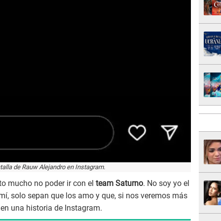
talla de Rauw Alejandro en Instagram.
to mucho no poder ir con el
team Saturno
. No soy yo el
n mí, solo sepan que los amo y que, si nos veremos más
 en una historia de Instagram.