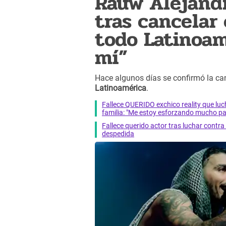
Rauw Alejandr
tras cancelar
todo Latinoam
mí”
Hace algunos días se confirmó la ca
Latinoamérica
.
Fallece QUERIDO exchico reality que 
familia: "Me estoy esforzando mucho pa
Fallece querido actor tras luchar cont
despedida