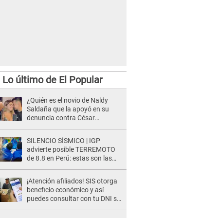
Lo último de El Popular
¿Quién es el novio de Naldy
Saldaña que la apoyó en su
denuncia contra César
Sánchez y confrontó al dueño
de 'La Bella Luz'?
SILENCIO SÍSMICO | IGP
advierte posible TERREMOTO
de 8.8 en Perú: estas son las
zonas más expuestas
¡Atención afiliados! SIS otorga
beneficio económico y así
puedes consultar con tu DNI si
te corresponde