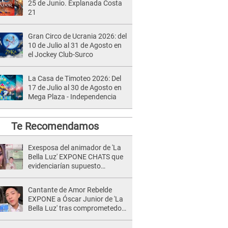
25 de Junio. Explanada Costa
21
Gran Circo de Ucrania 2026: del
10 de Julio al 31 de Agosto en
el Jockey Club-Surco
La Casa de Timoteo 2026: Del
17 de Julio al 30 de Agosto en
Mega Plaza - Independencia
Te Recomendamos
Exesposa del animador de 'La
Bella Luz' EXPONE CHATS que
evidenciarían supuesto
romance clandestino con Naldy
Saldaña, pese a tener pareja
Cantante de Amor Rebelde
EXPONE a Óscar Junior de 'La
Bella Luz' tras comprometedor
video y detalla
DESAGRADABLE momento: