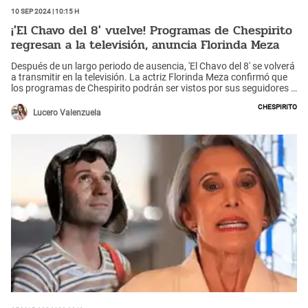
10 Sep 2024 | 10:15 h
¡'El Chavo del 8' vuelve! Programas de Chespirito
regresan a la televisión, anuncia Florinda Meza
Después de un largo periodo de ausencia, 'El Chavo del 8' se volverá
a transmitir en la televisión. La actriz Florinda Meza confirmó que
los programas de Chespirito podrán ser vistos por sus seguidores a
través de la pantalla chica luego de que se haya llegado a un
Chespirito
acuerdo con Televisa.
Lucero Valenzuela