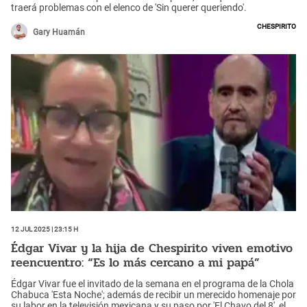
traerá problemas con el elenco de 'Sin querer queriendo'.
Chespirito
Gary Huamán
12 Jul 2025 | 23:15 h
Édgar Vivar y la hija de Chespirito viven emotivo
reencuentro: “Es lo más cercano a mi papá”
Édgar Vivar fue el invitado de la semana en el programa de la Chola
Chabuca 'Esta Noche'; además de recibir un merecido homenaje por
su labor en la televisión mexicana y su paso por 'El Chavo del 8', el