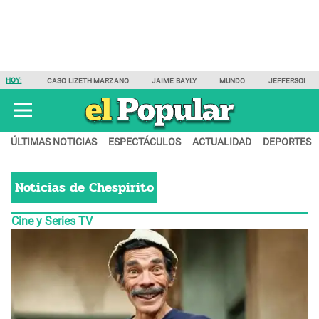
HOY:
CASO LIZETH MARZANO
JAIME BAYLY
MUNDO
JEFFERSON F
ÚLTIMAS NOTICIAS
ESPECTÁCULOS
ACTUALIDAD
DEPORTES
Noticias de
Chespirito
Cine y Series TV