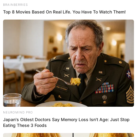
Descubre si la cerveza sin alcohol es una aliada
para tu salud o un peligro oculto
La cerveza es una de las bebidas más populares del mundo, pero
muchos se preguntan si la que no tiene alcohol es buena para la
salud y aquí revelamos el misterio.
Salud
Madeley Lozano
13 Oct 2024 | 11:41 h