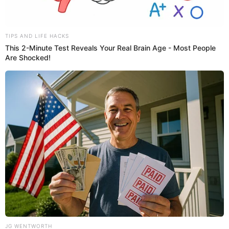
04 Ago 2024 | 15:56 h
¿Cuáles son las regiones del Perú que consumen
más cerveza? Estudio revela insólita lista
El Comité de Fabricantes de Cerveza y el Instituto de Estudios
Económicos y Sociales revelaron diversos aspectos sobre esta
popular bebida.
Cerveza
Enzo Torres