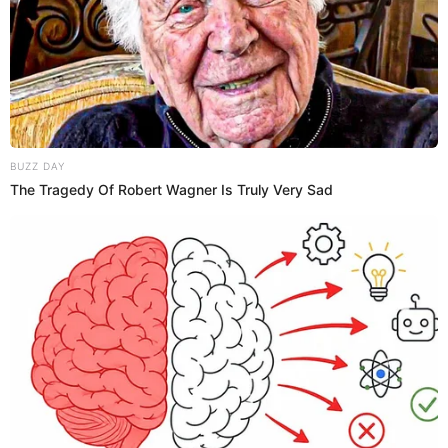
09 Sep 2024 | 17:13 h
Gaseosa o cerveza: ¿Cuál de estas bebidas
contiene más azúcar y es más perjudicial para la
salud?
La cerveza y la gaseosa son dos de las bebidas más consumidas
en el Perú. Es importante conocer sus repercusiones en la salud
humana.
Salud
Enzo Torres