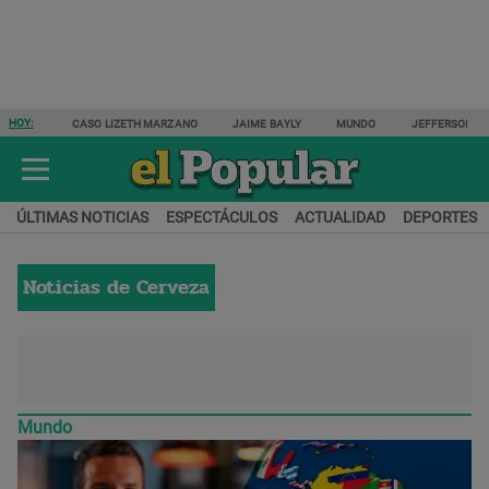
HOY:
CASO LIZETH MARZANO
JAIME BAYLY
MUNDO
JEFFERSON F
ÚLTIMAS NOTICIAS
ESPECTÁCULOS
ACTUALIDAD
DEPORTES
Noticias de
Cerveza
Mundo