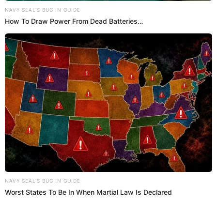
San Juan de Lurigancho
Frank Capuñay
22 Ene 2024 | 19:24 h
¿Cuánto gasta un peruano en cerveza durante
un año?: Mira AQUÍ la sorprendente cantidad
Conoce cuánto paga en promedio una persona en el Perú al
comprar cerveza. En esta nota te damos los detalles.
Economía