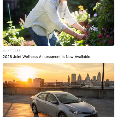
20 Feb 2024 | 16:47 h
Huancavelica: camión repleto con cajas de
cervezas se vuelca y bloquea la vía Pampas -
Huancayo
No hubo heridos ni fallecidos. Un camión distribuidor de cervezas
se volteó en la vía Pampas - Huancayo, en la región de