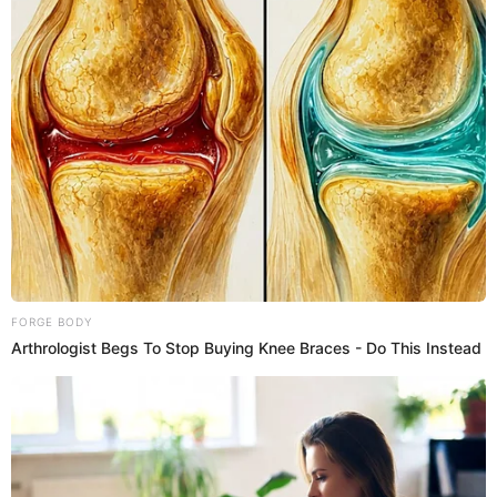
Neurólogo advierte sobre la edad ideal para dejar
de consumir cerveza y otras bebidas alcohólicas
¿Quieres tener una vejez saludable? Esta recomendación de un
experto sobre las bebidas alcohólicas te ayudará a lograrlo.
Salud
Madeley Lozano