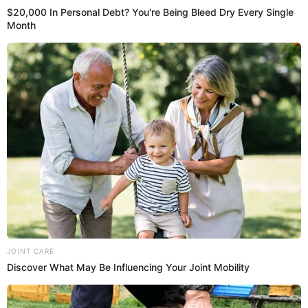
14 May 2024 | 14:43 h
¿Perú entre los países que más consume
alcohol? Este es el ranking que sorprende
Conoce AQUÍ los países que consumen más alcohol en
Latinoamérica y el mundo, según ranking. ¿En qué posición se
ubica Perú?
Cerveza
Erickson Acuña