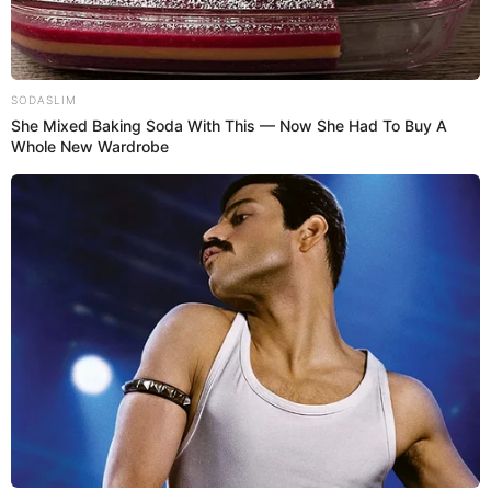
18 Nov 2024 | 9:29 h
¿Cuál es la edad recomendable para dejar de
tomar cerveza y vino?, neurólogo lo revela
El experto da recomendaciones sobre cuál es la edad para dejar de
consumir alcohol y así proteger la memoria y prevenir el deterioro
cognitivo.
Cerveza
Luz Sanchez
13 Oct 2024 | 16:02 h