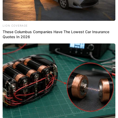
Huancavelica.
Huancavelica
Diego Pecho
27 Ene 2024 | 18:40 h
San Juan de Lurigancho: Chofer pierde control de
camión de cervezas y cajas quedan regadas en la
pista
La cerveza quedó tirada en plena vía mientras que algunos
transeúntes se llevaban las botellas de una conocida marca.