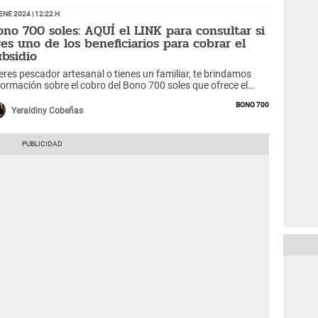
Ene 2024 | 12:22 h
ono 700 soles: AQUÍ el LINK para consultar si
res uno de los beneficiarios para cobrar el
ubsidio
 eres pescador artesanal o tienes un familiar, te brindamos
formación sobre el cobro del Bono 700 soles que ofrece el
bierno frente el fenómeno climático.
Bono 700
Yeraldiny Cobeñas