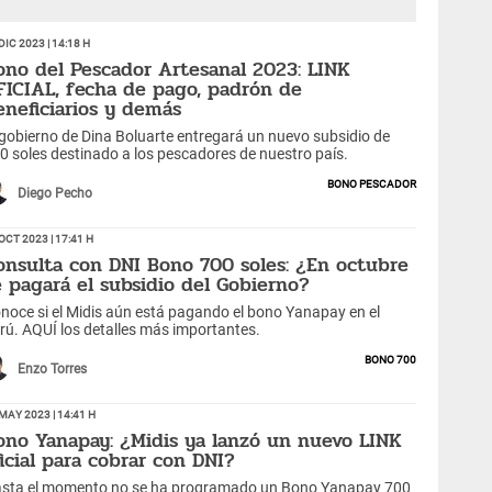
Dic 2023 | 14:18 h
ono del Pescador Artesanal 2023: LINK
FICIAL, fecha de pago, padrón de
eneficiarios y demás
 gobierno de Dina Boluarte entregará un nuevo subsidio de
0 soles destinado a los pescadores de nuestro país.
Bono Pescador
Diego Pecho
Oct 2023 | 17:41 h
onsulta con DNI Bono 700 soles: ¿En octubre
e pagará el subsidio del Gobierno?
noce si el Midis aún está pagando el bono Yanapay en el
rú. AQUÍ los detalles más importantes.
Bono 700
Enzo Torres
May 2023 | 14:41 h
ono Yanapay: ¿Midis ya lanzó un nuevo LINK
ficial para cobrar con DNI?
sta el momento no se ha programado un Bono Yanapay 700