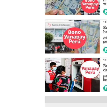
es
re
14 
B
h
¡A
pe
ma
12 
B
d
¡A
be
di