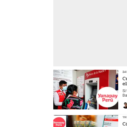
24 
C
e
Si
Ba
pu
19 
C