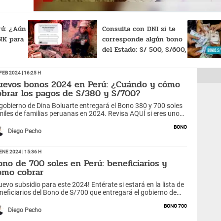
rú: ¿Aún
Consulta con DNI si te
INK para
corresponde algún bono
del Estado: S/ 500, S/600,
S/ 700, entre otros
Feb 2024 | 16:25 h
uevos bonos 2024 en Perú: ¿Cuándo y cómo
obrar los pagos de S/380 y S/700?
 gobierno de Dina Boluarte entregará el Bono 380 y 700 soles
miles de familias peruanas en 2024. Revisa AQUÍ si eres uno
 los beneficiarios.
Bono
Diego Pecho
Ene 2024 | 15:36 h
ono de 700 soles en Perú: beneficiarios y
ómo cobrar
uevo subsidio para este 2024! Entérate si estará en la lista de
neficiarios del Bono de S/700 que entregará el gobierno de
na Boluarte.
Bono 700
Diego Pecho