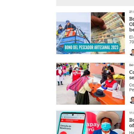
21 
B
O
b
El
70
04 
C
s
Co
Pe
11 
B
o
Ha