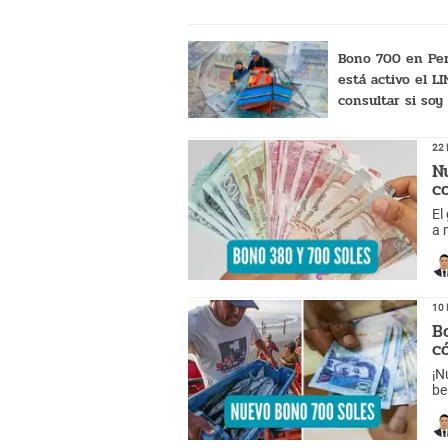
Bono 700 en Pe
está activo el L
consultar si soy
beneficiario del
subsidio?
22 
N
c
El
a 
de
10 
B
c
¡N
be
Di