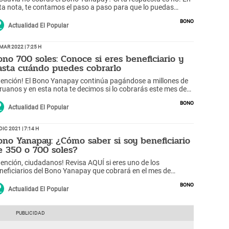
ta nota, te contamos el paso a paso para que lo puedas
cibir HOY, 14 de marzo.
Bono
Actualidad El Popular
Mar 2022 | 7:25 h
ono 700 soles: Conoce si eres beneficiario y
asta cuándo puedes cobrarlo
tención! El Bono Yanapay continúa pagándose a millones de
ruanos y en esta nota te decimos si lo cobrarás este mes de
rzo.
Bono
Actualidad El Popular
Dic 2021 | 7:14 h
ono Yanapay: ¿Cómo saber si soy beneficiario
e 350 o 700 soles?
tención, ciudadanos! Revisa AQUÍ si eres uno de los
neficiarios del Bono Yanapay que cobrará en el mes de
ciembre mediante el Banco de la Nación.
Bono
Actualidad El Popular