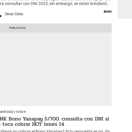
ra consultar con DNI 2023; sin embargo, se están brindando
 Bono Alimentario de 270 soles. Conoce AQUÍ los detalles.
Bono
Omar Chira
Mar 2022 | 10:34 h
INK Bono Yanapay S/700: consulta con DNI si
e toca cobrar HOY lunes 14
odavía no cobras el Bono Yanapay? Si tu respuesta es no. En