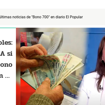
 últimas noticias de "Bono 700" en diario El Popular
les:
A si
bono
n tu
DNI