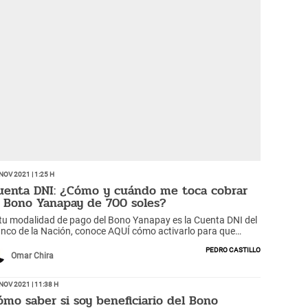
Nov 2021 | 1:25 h
uenta DNI: ¿Cómo y cuándo me toca cobrar
l Bono Yanapay de 700 soles?
 tu modalidad de pago del Bono Yanapay es la Cuenta DNI del
nco de la Nación, conoce AQUÍ cómo activarlo para que
edas acceder a los 350 o 700 soles.
Pedro Castillo
Omar Chira
Nov 2021 | 11:38 h
ómo saber si soy beneficiario del Bono