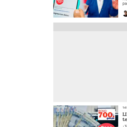
pa
el
14 
L
t
¿T