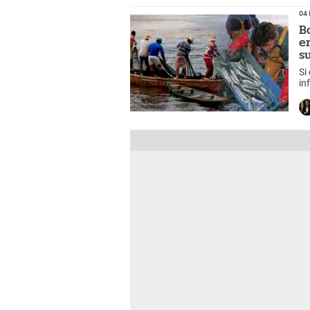
04 
B
e
s
Si
in
Go