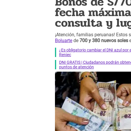
Bonos de S/70
fecha máxima 
consulta y lu
¡Atención, familias peruanas! Estos 
Boluarte
de
700 y 380 nuevos soles
e
¿Es obligatorio cambiar el DNI azul por 
Reniec
DNI GRATIS | Ciudadanos podrán obtener
puntos de atención