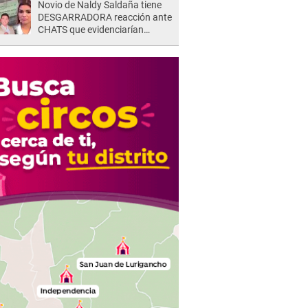
Novio de Naldy Saldaña tiene
DESGARRADORA reacción ante
CHATS que evidenciarían
INFIDELIDAD con animador de
'La Bella Luz': "Se puso..."