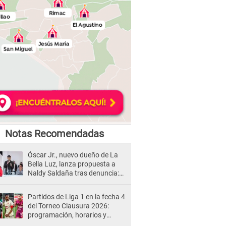
Notas Recomendadas
Óscar Jr., nuevo dueño de La
Bella Luz, lanza propuesta a
Naldy Saldaña tras denuncia:
“Va a haber otro tipo de ley”
Partidos de Liga 1 en la fecha 4
del Torneo Clausura 2026:
programación, horarios y
dónde ver