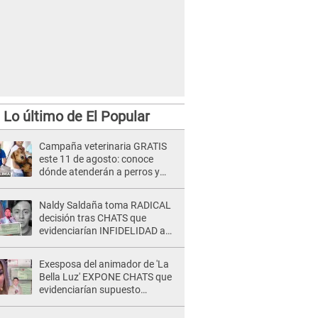
Lo último de El Popular
Campaña veterinaria GRATIS
este 11 de agosto: conoce
dónde atenderán a perros y
gatos sin costo
Naldy Saldaña toma RADICAL
decisión tras CHATS que
evidenciarían INFIDELIDAD a
su novio con animador de 'La
Bella Luz': "Un día..."
Exesposa del animador de 'La
Bella Luz' EXPONE CHATS que
evidenciarían supuesto
romance clandestino con Naldy
Saldaña, pese a tener pareja