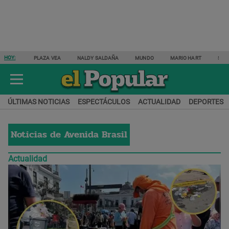
HOY:
PLAZA VEA
NALDY SALDAÑA
MUNDO
MARIO HART
SAM
ÚLTIMAS NOTICIAS
ESPECTÁCULOS
ACTUALIDAD
DEPORTES
Noticias de
Avenida Brasil
Actualidad