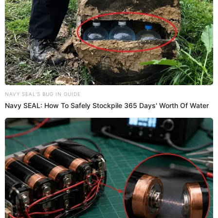
28 Jul 2023 | 21:28 h
Venezolanos se confundieron y pensaron que
hoy era la parada militar: “Despiertos desde las 4
a.m.”
Los ciudadanos venezolanos se despertaron a las 4 a.m. pensando
que hoy era la parada militar, pero se percataron que nadie llegaba.
La escena fue viral en TikTok.
TikTok
Redacción EP