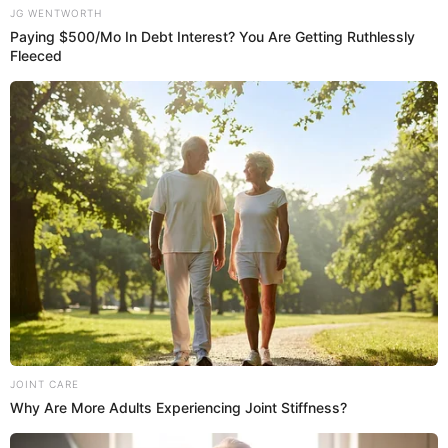
29 Jul 2023 | 13:08 h
Zorro Run Run aparece en la av. Brasil y es la
sensación en el Desfile Militar: “Auuu”
Además de Chucky y Tiffany, el popular Zorro Run Run llamó la
atención con su peculiar personalidad en el Desfile Militar.
Fiestas Patrias
Redacción EP