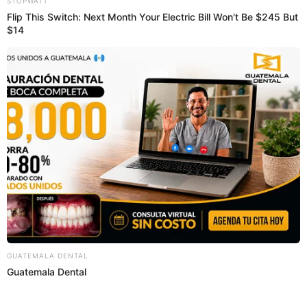
30 May 2023 | 15:13 h
Vinicius Jr.: jugadores del Flamengo y Cruzeiro
realizan protesta contra el racismo y es viral
Luego del lamentable suceso que vivió Vinicius Jr., en Brasil dos
equipos históricos tuvieron un noble gesto para erradicar el
racismo.
Racismo
Abraham Alvarado