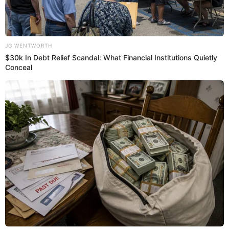
31 Jul 2023 | 7:41 h
Perrito policía mordió la mano a periodista que
quiso tocar su arma: “Más respeto con la
autoridad”
‘Chato’ le puso el 'pare' a reportero que intentó tocar su arma sin su
consentimiento. La curiosa escena fue viral en redes sociales.
Viral
Suleika Caicat