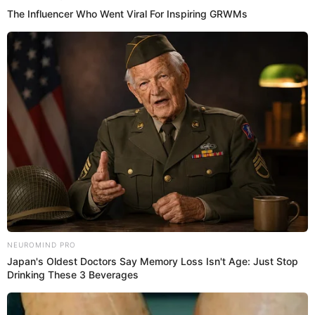
De acuerdo a información preliminar, el bus de la línea X también se
habría chocado contra otro vehículo en la avenida Brasil.
Accidente de tránsito
Luis Chumbiauca
26 Jul 2024 | 12:54 h
Fiestas Patrias 2024: Estos son los desvíos
confirmados por el Desfile Cívico Militar de este
29 de julio
Desde la Municipalidad de Lima se anunció cuáles son los desvíos