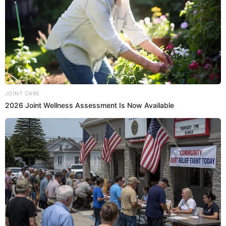
22 May 2024 | 13:47 h
Jesús María: Bus de la línea 91 se despista e
impacta contra paradero en la avenida Brasil
Afortunadamente, el accidente no dejó heridos, ya que no había
pasajeros en el paradero al momento del choque. Sin embargo, la
estructura metálica resultó dañada.
Jesús María
Frank Capuñay