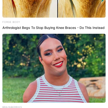
Las cámaras de seguridad de la zona captaron en el cruce de las
avenidas Brasil y Javier Prado, en Magdalena del Mar, registró el
trágico accidente que ocasionó la pérdida de un joven.
Accidente de tránsito
Luis Chumbiauca
26 Jul 2024 | 18:13 h
Accidente en avenida Brasil: revelan que a bus se
le vació el freno y se habría pasado luz roja