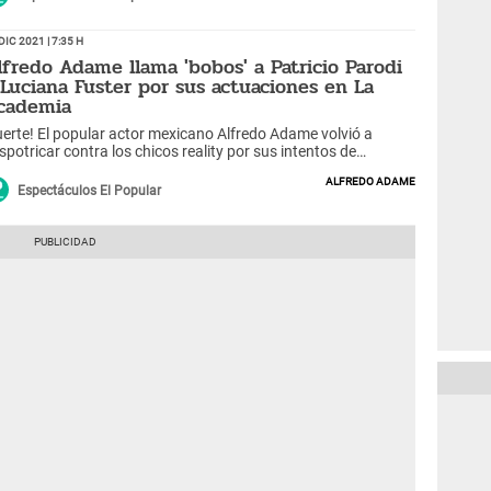
Dic 2021 | 7:35 h
lfredo Adame llama 'bobos' a Patricio Parodi
 Luciana Fuster por sus actuaciones en La
cademia
uerte! El popular actor mexicano Alfredo Adame volvió a
spotricar contra los chicos reality por sus intentos de
cursionar en el mundo de la actuación. ¿Qué dijo?
Alfredo Adame
Espectáculos El Popular