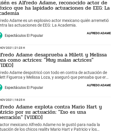
uién es Alfredo Adame, reconocido actor de
éxico que ha lapidado actuaciones de EEG: La
cademia
fredo Adame es un explosivo actor mexicano quién arremetió
ntra las actuaciones de EEG: La Academia.
Alfredo Adame
Espectáculos El Popular
Nov 2021 | 21:23 h
lfredo Adame desaprueba a Milett y Melissa
oza como actrices: "Muy malas actrices"
VIDEO]
fredo Adame despotricó con todo en contra de actuación de
lett Figueroa y Melissa Loza, y aseguró que pensaba que eran
igas tomando café.
Alfredo Adame
Espectáculos El Popular
Nov 2021 | 18:25 h
lfredo Adame explota contra Mario Hart y
atricio por su actuación: "Eso es una
berración" [VIDEO]
 actor mexicano Alfredo Adame no le gustó para nada la
ación de los chicos reality Mario Hart y Patricio y los