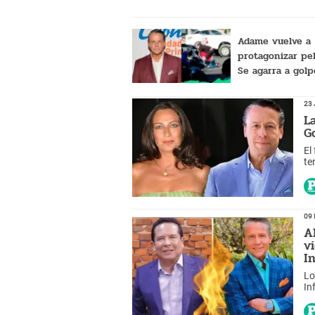
Adame vuelve a
protagonizar pel
Se agarra a gol
hombre y termin
suelo
23 
L
G
El
te
09 
A
v
I
Lo
In
pi