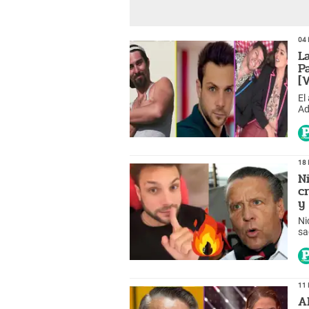
04 
L
P
[
El
Ad
18 
N
c
y
Ni
sa
de
11 
A