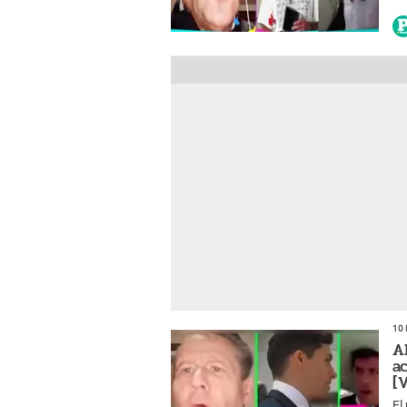
de
ac
10 
A
a
[
El