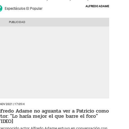
struye con fuerte comentarios sobre su talento en la
Alfredo Adame
tuación.
Espectáculos El Popular
Nov 2021 | 17:05 h
lfredo Adame no aguanta ver a Patricio como
ctor: "Lo haría mejor el que barre el foro"
VIDEO]
 reconocido actor Alfredo Adame estuvo en conversación con