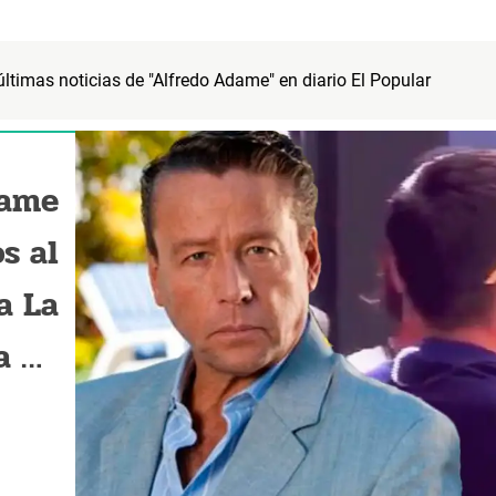
 últimas noticias de "Alfredo Adame" en diario El Popular
dame
s al
a La
a de
os 4