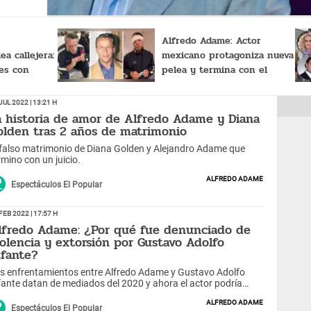
Alfredo Adame: Actor
ea callejera:
mexicano protagoniza nueva
pes con
pelea y termina con el
a en el
rostro golpeado [VIDEO]
Jul 2022 | 13:21 h
a historia de amor de Alfredo Adame y Diana
olden tras 2 años de matrimonio
 falso matrimonio de Diana Golden y Alejandro Adame que
rmino con un juicio.
Alfredo Adame
Espectáculos El Popular
Feb 2022 | 17:57 h
lfredo Adame: ¿Por qué fue denunciado de
iolencia y extorsión por Gustavo Adolfo
nfante?
s enfrentamientos entre Alfredo Adame y Gustavo Adolfo
fante datan de mediados del 2020 y ahora el actor podría
sar la cárcel.
Alfredo Adame
Espectáculos El Popular