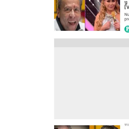
y
[
Nu
pr
Va
11 