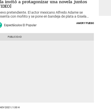
 la invitó a protagonizar una novela juntos
VIDEO]
evo pretendiente. El actor mexicano Alfredo Adame se
esenta con moñito y se pone en bandeja de plata a Gisela
lcárcel tras consulta de Amor y Fuego.
Amor y fuego
Espectáculos El Popular
Nov 2021 | 1:33 h