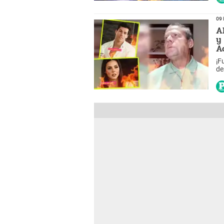
09 
A
y
A
¡F
de
in