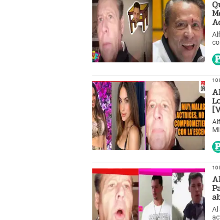
Q
M
A
Al
co
10 
A
L
[
Al
Mi
am
10 
A
P
a
Al
actu