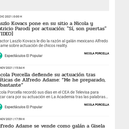
Dic 2021 | 0:00 h
aszlo Kovacs pone en su sitio a Nicola y
atricio Parodi por actuación: "Sí, son puertas"
VIDEO]
 actor Laszlo Kovacs le dio la razón al galán mexicano Alfredo
ame sobre actuación de chicos reality.
Nicola Porcella
Espectáculos El Popular
Nov 2021 | 15:34 h
icola Porcella defiende su actuación tras
ríticas de Alfredo Adame: “Me he preparado,
 bastante”
cola Porcella recordó sus días en el CEA de Televisa para
car cara por su actuación en La Academia tras las palabras
 Alfredo Adame.
Nicola Porcella
Espectáculos El Popular
Nov 2021 | 17:59 h
lfredo Adame se vende como galán a Gisela