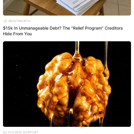
17 May 2023 | 18:27 h
Incendio en la avenida Abancay: auto se prende
en llamas y genera pánico entre los transeúntes
Debido al incendio el tráfico en la zona ha aumentado en gran
magnitud. Negociantes han tenido que salvaguardarse.
Abancay
Redacción EP