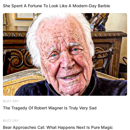
que rechazó homenaje del alcalde de Abancay, se
pronunció
El deportista Eriberto Gutiérrez, ganador del bronce en los
Panamericanos 2023, contó datos inéditos sobre todo lo que tuvo
que hacer para pedirle apoyo.
Juegos Panamericanos
Erickson Acuña
11 Jul 2023 | 22:40 h