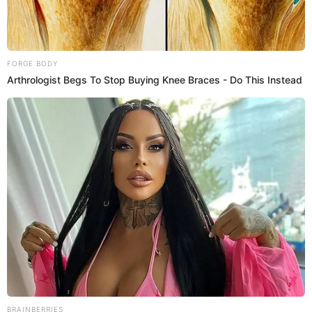
diálogo con Eriberto Gutiérrez antes del viaje y
revela dato inédito
Alcalde de Abancay, Raúl Peña, fue tendencia luego que el
medallista Eriberto Gutiérrez rechazó su homenaje al no apoyarlo
para los Panamericanos 2023.
Juegos Panamericanos
Erickson Acuña
06 Nov 2023 | 16:13 h
Eriberto Gutiérrez, medallista de Santiago 2023