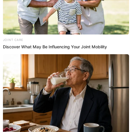
19 Ene 2023 | 18:08 h
Último Minuto: Dos Policías heridos tras
enfrentamientos con los manifestantes
¡Terrible! Efectivos policiales resultaron heridos en el cruce de las
avenidas Nicolás de Piérola y Abancay
Policía
Actualidad El Popular