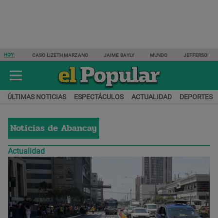
HOY:
CASO LIZETH MARZANO
JAIME BAYLY
MUNDO
JEFFERSON F
ÚLTIMAS NOTICIAS
ESPECTÁCULOS
ACTUALIDAD
DEPORTES
Noticias de
Abancay
Actualidad