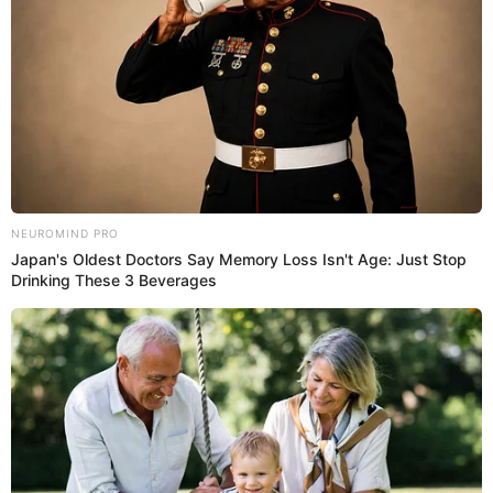
19 Ene 2023 | 22:27 h
Sujeto intenta robar a joven y termina siendo
linchado por los manifestantes
En medio de las inmediaciones de la Plaza San Martín, un hombre
intentó robar celular a una joven, pero fue atrapado por
protestantes
Protestas
Actualidad El Popular