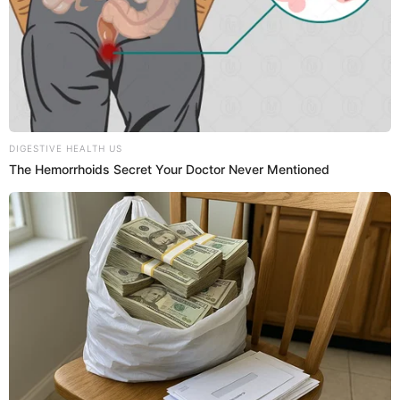
05 Jul 2023 | 22:10 h
Abancay: condenan a 35 años de cárcel a sujeto
que abusó de una menor de edad
El Juzgado Penal Colegiado de Abancay encontró responsabilidad
al imputado Martin Serna Miranda por el delito de violación sexual
de menor de edad.
Poder Judicial
Redacción EP