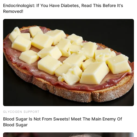
12 Mar 2023 | 14:03 h
Milena Warthon es agarrada a globazos y termina
empapada en carnaval: "Estuvo chévere"
La ganadora de la Gaviota de Plata en Viña del Mar, Milena
Warthon, disfrutó el carnaval y mostró cómo terminó empapada.
Milena Warthon
Espectáculos El Popular