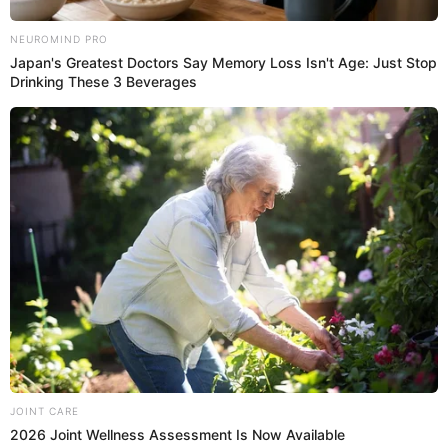
19 Ene 2023 | 16:57 h
Toma de Lima: tanques de la Policía ingresan a la
avenida Abancay
La Policía refuerzan la avenida Abancay mientras manifestantes
continúan con las protestas contra el Gobierno y exigen la renuncia
inmediata de Dina Boluarte
Protestas
Actualidad El Popular