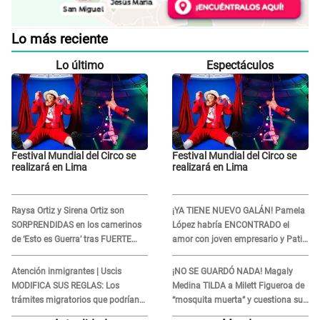
Lo más reciente
Lo último
Espectáculos
Festival Mundial del Circo se
Festival Mundial del Circo se
realizará en Lima
realizará en Lima
Raysa Ortiz y Sirena Ortiz son
¡YA TIENE NUEVO GALÁN! Pamela
SORPRENDIDAS en los camerinos
López habría ENCONTRADO el
de ‘Esto es Guerra’ tras FUERTE
amor con joven empresario y Pati
ENFRENTAMIENTO con Gabriel
Lorena la ECHA en VIVO
Moisés: “Gracias”
Atención inmigrantes | Uscis
¡NO SE GUARDÓ NADA! Magaly
MODIFICA SUS REGLAS: Los
Medina TILDA a Milett Figueroa de
trámites migratorios que podrían
“mosquita muerta” y cuestiona su
necesitar tu prueba de ADN
RECONCILIACIÓN con Marcelo