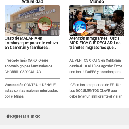
Actualidad
Mundo
Tinelli en TV argentina
Caso de MALARIA en
Atención inmigrantes | Uscis
Lambayeque: paciente estuvo
MODIFICA SUS REGLAS: Los
en Camerún y familiares
trámites migratorios que
denuncian demora en
podrían necesitar tu prueba de
tratamiento
ADN
¡Pescado más CARO! Oleaje
ALIMENTOS GRATIS en California
anómalo golpea terminales de
desde el 10 al 13 de agosto: Estos
CHORRILLOS Y CALLAO
son los LUGARES y horarios para
recibir la ayuda
Vacunación CONTRA el DENGUE:
ICE en los aeropuertos de EE.UU.:
estas son las regiones priorizadas
Los DOCUMENTOS CLAVE que
por el Minsa
debe tener un inmigrante al viajar
Regresar al inicio