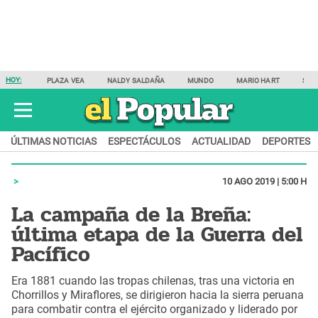
HOY:
PLAZA VEA
NALDY SALDAÑA
MUNDO
MARIO HART
SAM
ÚLTIMAS NOTICIAS
ESPECTÁCULOS
ACTUALIDAD
DEPORTES
10 AGO 2019 | 5:00 H
La campaña de la Breña:
última etapa de la Guerra del
Pacífico
Era 1881 cuando las tropas chilenas, tras una victoria en
Chorrillos y Miraflores, se dirigieron hacia la sierra peruana
para combatir contra el ejército organizado y liderado por