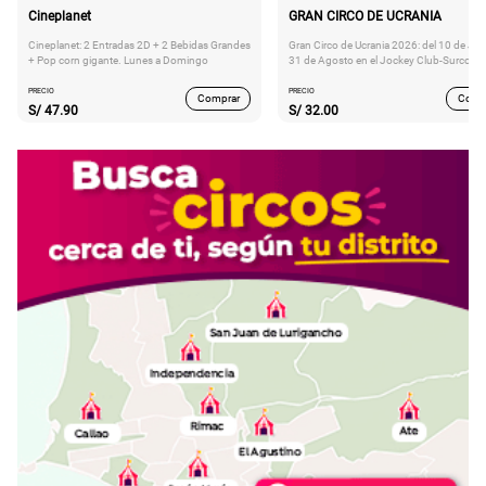
Cineplanet
GRAN CIRCO DE UCRANIA
Cineplanet: 2 Entradas 2D + 2 Bebidas Grandes
Gran Circo de Ucrania 2026: del 10 de Juli
+ Pop corn gigante. Lunes a Domingo
31 de Agosto en el Jockey Club-Surco
PRECIO
PRECIO
Comprar
Comp
S/
47.90
S/
32.00