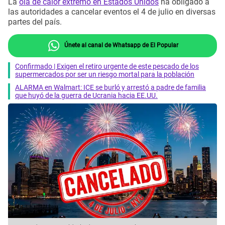
La
ola de calor extremo en Estados Unidos
ha obligado a
las autoridades a cancelar eventos el 4 de julio en diversas
partes del país.
Únete al canal de Whatsapp de El Popular
Confirmado | Exigen el retiro urgente de este pescado de los
supermercados por ser un riesgo mortal para la población
ALARMA en Walmart: ICE se burló y arrestó a padre de familia
que huyó de la guerra de Ucrania hacia EE.UU.