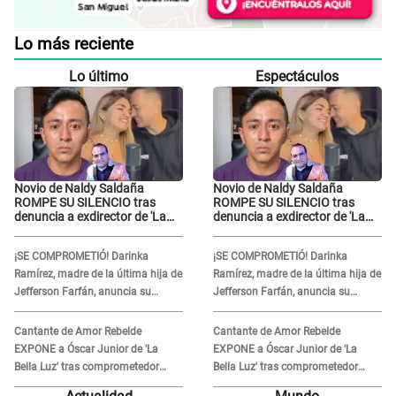
Lo más reciente
Lo último
Espectáculos
Novio de Naldy Saldaña
Novio de Naldy Saldaña
ROMPE SU SILENCIO tras
ROMPE SU SILENCIO tras
denuncia a exdirector de 'La
denuncia a exdirector de 'La
Bella Luz': "Me basta con que
Bella Luz': "Me basta con que
ella esté bien"
ella esté bien"
¡SE COMPROMETIÓ! Darinka
¡SE COMPROMETIÓ! Darinka
Ramírez, madre de la última hija de
Ramírez, madre de la última hija de
Jefferson Farfán, anuncia su
Jefferson Farfán, anuncia su
compromiso: "Sí, para siempre"
compromiso: "Sí, para siempre"
Cantante de Amor Rebelde
Cantante de Amor Rebelde
EXPONE a Óscar Junior de 'La
EXPONE a Óscar Junior de 'La
Bella Luz' tras comprometedor
Bella Luz' tras comprometedor
video y detalla DESAGRADABLE
video y detalla DESAGRADABLE