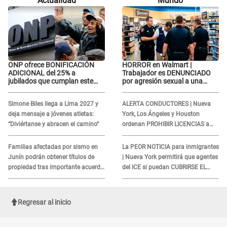
Actualidad
Mundo
momento: "Me hizo sentir
momento: "Me hizo sentir
incómoda"
incómoda"
ONP ofrece BONIFICACIÓN
HORROR en Walmart |
ADICIONAL del 25% a
Trabajador es DENUNCIADO
jubilados que cumplan este
por agresión sexual a una
REQUISITO: revisa si accedes
cliente y su respuesta
aquí
INDIGNÓ A TODOS
Simone Biles llega a Lima 2027 y
ALERTA CONDUCTORES | Nueva
deja mensaje a jóvenes atletas:
York, Los Ángeles y Houston
“Diviértanse y abracen el camino”
ordenan PROHIBIR LICENCIAS a
quienes no presenten ESTE
DOCUMENTO
Familias afectadas por sismo en
La PEOR NOTICIA para inmigrantes
Junín podrán obtener títulos de
| Nueva York permitirá que agentes
propiedad tras importante acuerdo
del ICE si puedan CUBRIRSE EL
de Cofopri
ROSTRO
Regresar al inicio