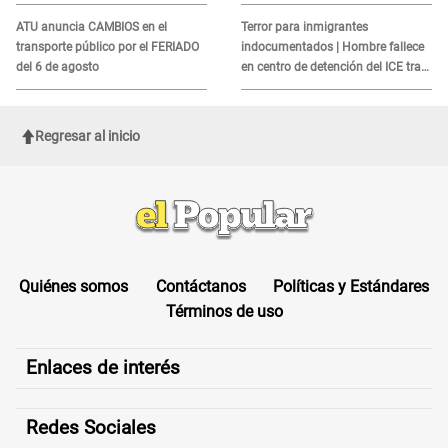
MORTAL para consumidores: ¿Cuál
es?
ATU anuncia CAMBIOS en el
Terror para inmigrantes
transporte público por el FERIADO
indocumentados | Hombre fallece
del 6 de agosto
en centro de detención del ICE tras
sufrir una "emergencia médica"
Regresar al inicio
Quiénes somos
Contáctanos
Políticas y Estándares
Términos de uso
Enlaces de interés
Redes Sociales