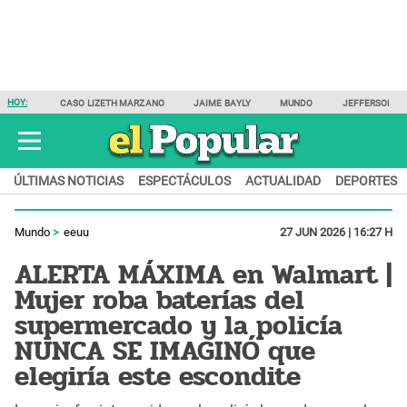
HOY:
CASO LIZETH MARZANO
JAIME BAYLY
MUNDO
JEFFERSON F
ÚLTIMAS NOTICIAS
ESPECTÁCULOS
ACTUALIDAD
DEPORTES
Mundo
eeuu
27 JUN 2026 | 16:27 H
ALERTA MÁXIMA en Walmart |
Mujer roba baterías del
supermercado y la policía
NUNCA SE IMAGINÓ que
elegiría este escondite