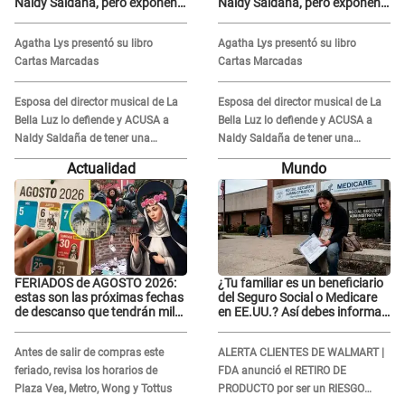
Naldy Saldaña, pero exponen
Naldy Saldaña, pero exponen
audio donde le reclama por
audio donde le reclama por
VIDEOS: "No hay necesidad de
VIDEOS: "No hay necesidad de
Agatha Lys presentó su libro
Agatha Lys presentó su libro
grabar"
grabar"
Cartas Marcadas
Cartas Marcadas
Esposa del director musical de La
Esposa del director musical de La
Bella Luz lo defiende y ACUSA a
Bella Luz lo defiende y ACUSA a
Naldy Saldaña de tener una
Naldy Saldaña de tener una
relación con él y otros integrantes
relación con él y otros integrantes
Actualidad
Mundo
FERIADOS de AGOSTO 2026:
¿Tu familiar es un beneficiario
estas son las próximas fechas
del Seguro Social o Medicare
de descanso que tendrán miles
en EE.UU.? Así debes informar
de peruanos
sobre su muerte para EVITAR
COBROS
Antes de salir de compras este
ALERTA CLIENTES DE WALMART |
feriado, revisa los horarios de
FDA anunció el RETIRO DE
Plaza Vea, Metro, Wong y Tottus
PRODUCTO por ser un RIESGO