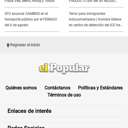
Plaza Vea, Metro, Wong y Tottus
PRODUCTO por ser un RIESGO
MORTAL para consumidores: ¿Cuál
es?
ATU anuncia CAMBIOS en el
Terror para inmigrantes
transporte público por el FERIADO
indocumentados | Hombre fallece
del 6 de agosto
en centro de detención del ICE tras
sufrir una "emergencia médica"
Regresar al inicio
Quiénes somos
Contáctanos
Políticas y Estándares
Términos de uso
Enlaces de interés