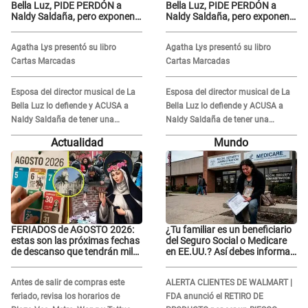
Bella Luz, PIDE PERDÓN a
Bella Luz, PIDE PERDÓN a
Naldy Saldaña, pero exponen
Naldy Saldaña, pero exponen
audio donde le reclama por
audio donde le reclama por
VIDEOS: "No hay necesidad de
VIDEOS: "No hay necesidad de
Agatha Lys presentó su libro
Agatha Lys presentó su libro
grabar"
grabar"
Cartas Marcadas
Cartas Marcadas
Esposa del director musical de La
Esposa del director musical de La
Bella Luz lo defiende y ACUSA a
Bella Luz lo defiende y ACUSA a
Naldy Saldaña de tener una
Naldy Saldaña de tener una
relación con él y otros integrantes
relación con él y otros integrantes
Actualidad
Mundo
FERIADOS de AGOSTO 2026:
¿Tu familiar es un beneficiario
estas son las próximas fechas
del Seguro Social o Medicare
de descanso que tendrán miles
en EE.UU.? Así debes informar
de peruanos
sobre su muerte para EVITAR
COBROS
Antes de salir de compras este
ALERTA CLIENTES DE WALMART |
feriado, revisa los horarios de
FDA anunció el RETIRO DE