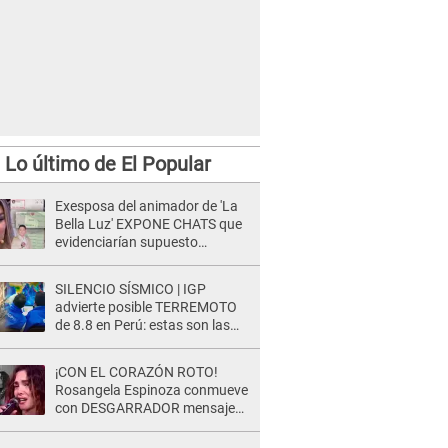
Lo último de El Popular
Exesposa del animador de 'La
Bella Luz' EXPONE CHATS que
evidenciarían supuesto
romance clandestino con Naldy
Saldaña, pese a tener pareja
SILENCIO SÍSMICO | IGP
advierte posible TERREMOTO
de 8.8 en Perú: estas son las
zonas más expuestas
¡CON EL CORAZÓN ROTO!
Rosangela Espinoza conmueve
con DESGARRADOR mensaje
tras terrible pérdida: "Descansa
en paz..."