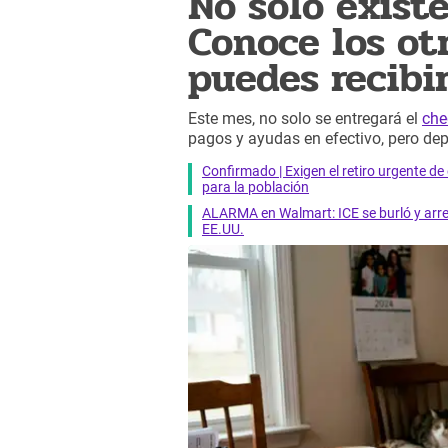
No solo existe
Conoce los ot
puedes recibir
Este mes, no solo se entregará el
che
pagos y ayudas en efectivo, pero dep
Confirmado | Exigen el retiro urgente d
para la población
ALARMA en Walmart: ICE se burló y arres
EE.UU.