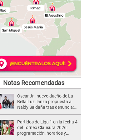
Notas Recomendadas
Óscar Jr., nuevo dueño de La
Bella Luz, lanza propuesta a
Naldy Saldaña tras denuncia:
“Va a haber otro tipo de ley”
Partidos de Liga 1 en la fecha 4
del Torneo Clausura 2026:
programación, horarios y
dónde ver