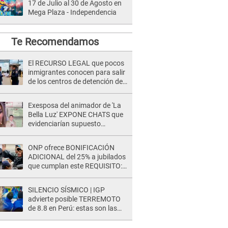
17 de Julio al 30 de Agosto en
Mega Plaza - Independencia
Te Recomendamos
El RECURSO LEGAL que pocos
inmigrantes conocen para salir
de los centros de detención del
ICE: Trump quiere ELIMINARLO
Exesposa del animador de 'La
Bella Luz' EXPONE CHATS que
evidenciarían supuesto
romance clandestino con Naldy
Saldaña, pese a tener pareja
ONP ofrece BONIFICACIÓN
ADICIONAL del 25% a jubilados
que cumplan este REQUISITO:
revisa si accedes aquí
SILENCIO SÍSMICO | IGP
advierte posible TERREMOTO
de 8.8 en Perú: estas son las
zonas más expuestas