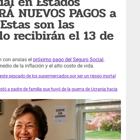
ial en Estados
ARÁ NUEVOS PAGOS a
 Estas son las
o recibirán el 13 de
n con ansias el
próximo pago del Seguro Social,
io de la inflación y el alto costo de vida.
e este pescado de los supermercados por ser un riesgo mortal
tó a padre de familia que huyó de la guerra de Ucrania hacia