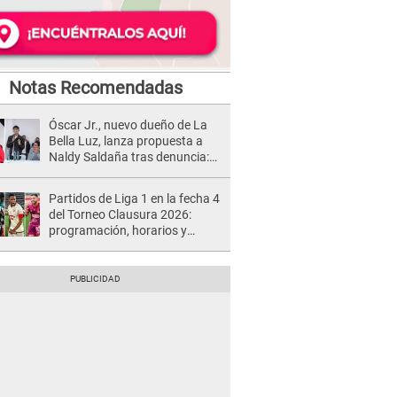
Notas Recomendadas
Óscar Jr., nuevo dueño de La
Bella Luz, lanza propuesta a
Naldy Saldaña tras denuncia:
“Va a haber otro tipo de ley”
Partidos de Liga 1 en la fecha 4
del Torneo Clausura 2026:
programación, horarios y
dónde ver