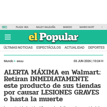
HOY:
PLAZA VEA
NALDY SALDAÑA
MUNDO
MARIO HART
SAM
ÚLTIMAS NOTICIAS
ESPECTÁCULOS
ACTUALIDAD
DEPORTES
Mundo
eeuu
03 JUN 2026 | 10:24 H
ALERTA MÁXIMA en Walmart:
Retiran INMEDIATAMENTE
este producto de sus tiendas
por causar LESIONES GRAVES
o hasta la muerte