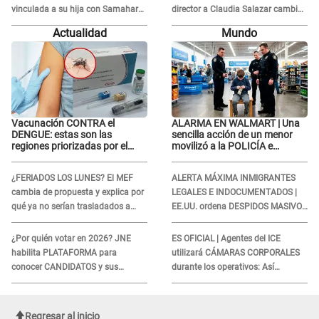
vinculada a su hija con Samahara
director a Claudia Salazar cambio
Lobatón: "Le volvió a..."
de darle TEMAS musicales:
Actualidad
Mundo
"Depende..."
Vacunación CONTRA el
ALARMA EN WALMART | Una
DENGUE: estas son las
sencilla acción de un menor
regiones priorizadas por el
movilizó a la POLICÍA e
Minsa
iniciaron una investigación por
lo hallado: ¿Qué ocurrió?
¿FERIADOS LOS LUNES? El MEF
ALERTA MÁXIMA INMIGRANTES
cambia de propuesta y explica por
LEGALES E INDOCUMENTADOS |
qué ya no serían trasladados a
EE.UU. ordena DESPIDOS MASIVOS
viernes
y DEPORTACIONES a estos
extranjeros
¿Por quién votar en 2026? JNE
ES OFICIAL | Agentes del ICE
habilita PLATAFORMA para
utilizará CÁMARAS CORPORALES
conocer CANDIDATOS y sus
durante los operativos: Así
propuestas
afectará a inmigrantes
Regresar al inicio