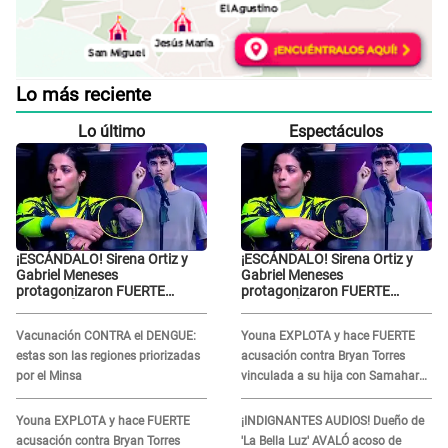
Lo más reciente
Lo último
Espectáculos
¡ESCÁNDALO! Sirena Ortiz y
¡ESCÁNDALO! Sirena Ortiz y
Gabriel Meneses
Gabriel Meneses
protagonizaron FUERTE
protagonizaron FUERTE
DISCUSIÓN en vivo en ‘Esto es
DISCUSIÓN en vivo en ‘Esto es
Guerra’: “Ya no quiero...”
Guerra’: “Ya no quiero...”
Vacunación CONTRA el DENGUE:
Youna EXPLOTA y hace FUERTE
estas son las regiones priorizadas
acusación contra Bryan Torres
por el Minsa
vinculada a su hija con Samahara
Lobatón: "Le volvió a..."
Youna EXPLOTA y hace FUERTE
¡INDIGNANTES AUDIOS! Dueño de
acusación contra Bryan Torres
'La Bella Luz' AVALÓ acoso de