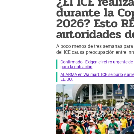
¿El ICE realiz
durante la Co
2026? Esto R
autoridades d
A poco menos de tres semanas para
del ICE causa preocupación entre in
Confirmado | Exigen el retiro urgente d
para la población
ALARMA en Walmart: ICE se burló y arres
EE.UU.