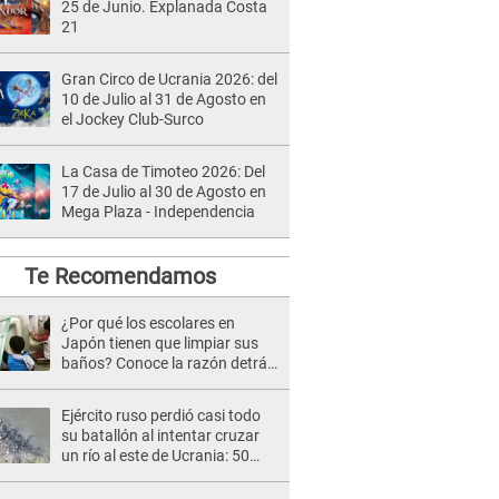
25 de Junio. Explanada Costa
21
Gran Circo de Ucrania 2026: del
10 de Julio al 31 de Agosto en
el Jockey Club-Surco
La Casa de Timoteo 2026: Del
17 de Julio al 30 de Agosto en
Mega Plaza - Independencia
Te Recomendamos
¿Por qué los escolares en
Japón tienen que limpiar sus
baños? Conoce la razón detrás
de esta tradición
Ejército ruso perdió casi todo
su batallón al intentar cruzar
un río al este de Ucrania: 50
tanques y 1000 soldados
[VIDEO]