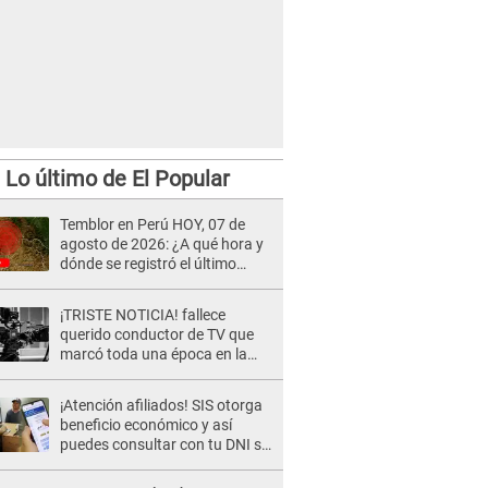
Lo último de El Popular
Temblor en Perú HOY, 07 de
agosto de 2026: ¿A qué hora y
dónde se registró el último
sismo, según IGP?
¡TRISTE NOTICIA! fallece
querido conductor de TV que
marcó toda una época en la
pantalla chica, así fue su
repentino adiós
¡Atención afiliados! SIS otorga
beneficio económico y así
puedes consultar con tu DNI si
te corresponde