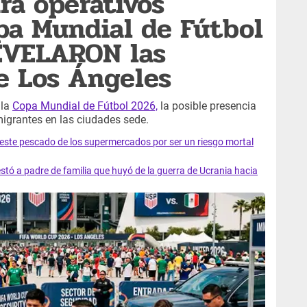
ará operativos
pa Mundial de Fútbol
EVELARON las
e Los Ángeles
 la
Copa Mundial de Fútbol 2026,
la posible presencia
migrantes en las ciudades sede.
e este pescado de los supermercados por ser un riesgo mortal
tó a padre de familia que huyó de la guerra de Ucrania hacia