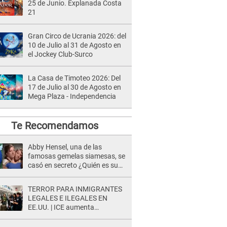
25 de Junio. Explanada Costa
21
Gran Circo de Ucrania 2026: del
10 de Julio al 31 de Agosto en
el Jockey Club-Surco
La Casa de Timoteo 2026: Del
17 de Julio al 30 de Agosto en
Mega Plaza - Independencia
Te Recomendamos
Abby Hensel, una de las
famosas gemelas siamesas, se
casó en secreto ¿Quién es su
esposo?
TERROR PARA INMIGRANTES
LEGALES E ILEGALES EN
EE.UU. | ICE aumenta
operativos y arrestos a
extranjeros en aeropuertos