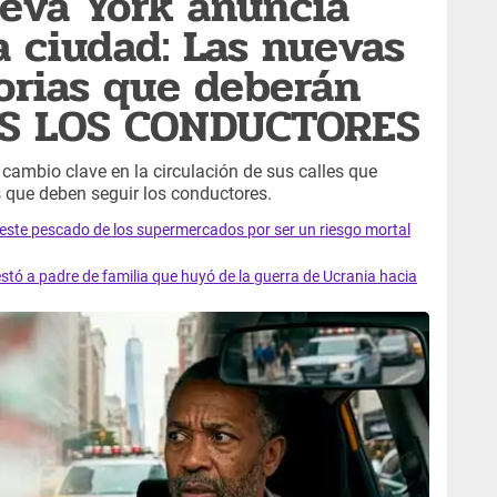
eva York anuncia
 ciudad: Las nuevas
torias que deberán
OS LOS CONDUCTORES
cambio clave en la circulación de sus calles que
 que deben seguir los conductores.
e este pescado de los supermercados por ser un riesgo mortal
tó a padre de familia que huyó de la guerra de Ucrania hacia