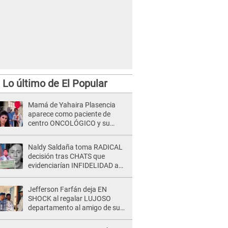
Lo último de El Popular
Mamá de Yahaira Plasencia
aparece como paciente de
centro ONCOLÓGICO y su
hermano lanza DESGARRADOR
mensaje: "Hoy fue la última..."
Naldy Saldaña toma RADICAL
decisión tras CHATS que
evidenciarían INFIDELIDAD a
su novio con animador de 'La
Bella Luz': "Un día..."
Jefferson Farfán deja EN
SHOCK al regalar LUJOSO
departamento al amigo de su
hijo y lo HUNDEN en redes: "A
su hija se lo negó"