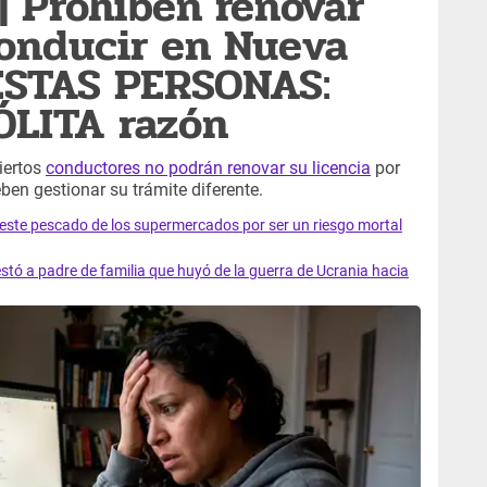
 Prohíben renovar
conducir en Nueva
 ESTAS PERSONAS:
SÓLITA razón
iertos
conductores no podrán renovar su licencia
por
ben gestionar su trámite diferente.
e este pescado de los supermercados por ser un riesgo mortal
tó a padre de familia que huyó de la guerra de Ucrania hacia