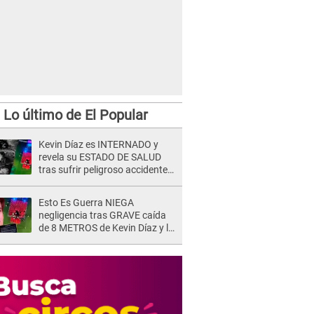
Lo último de El Popular
Kevin Díaz es INTERNADO y
revela su ESTADO DE SALUD
tras sufrir peligroso accidente
en 'EEG' y caer desde altura de
ocho metros
Esto Es Guerra NIEGA
negligencia tras GRAVE caída
de 8 METROS de Kevin Díaz y lo
SEÑALAN: "No adoptó la
postura correcta"