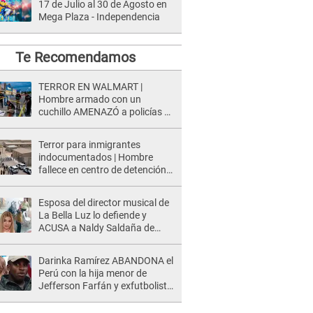
17 de Julio al 30 de Agosto en
Mega Plaza - Independencia
Te Recomendamos
TERROR EN WALMART |
Hombre armado con un
cuchillo AMENAZÓ a policías y
clientes: Este fue su INSÓLITO
FINAL
Terror para inmigrantes
indocumentados | Hombre
fallece en centro de detención
del ICE tras sufrir una
"emergencia médica"
Esposa del director musical de
La Bella Luz lo defiende y
ACUSA a Naldy Saldaña de
tener una relación con él y
otros integrantes
Darinka Ramírez ABANDONA el
Perú con la hija menor de
Jefferson Farfán y exfutbolista
REACCIONA: "A ti que..."