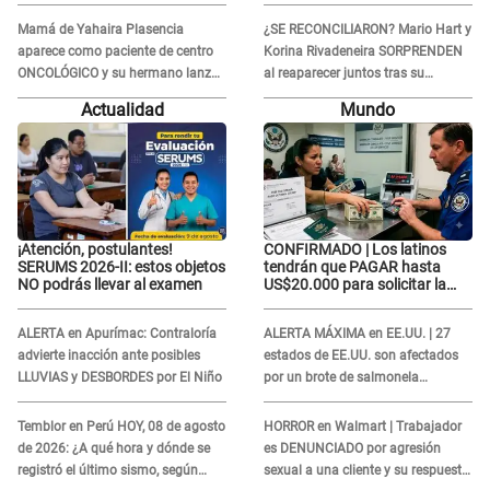
así fueron sus últimos segundos al
DESGARRADOR mensaje: "Hoy fue
aire
la última..."
Mamá de Yahaira Plasencia
¿SE RECONCILIARON? Mario Hart y
aparece como paciente de centro
Korina Rivadeneira SORPRENDEN
ONCOLÓGICO y su hermano lanza
al reaparecer juntos tras su
DESGARRADOR mensaje: "Hoy fue
DOLOROSA separación: “Que
Actualidad
Mundo
la última..."
siempre...”
¡Atención, postulantes!
CONFIRMADO | Los latinos
SERUMS 2026-II: estos objetos
tendrán que PAGAR hasta
NO podrás llevar al examen
US$20.000 para solicitar la
visa: ¿Perú está incluido?
ALERTA en Apurímac: Contraloría
ALERTA MÁXIMA en EE.UU. | 27
advierte inacción ante posibles
estados de EE.UU. son afectados
LLUVIAS y DESBORDES por El Niño
por un brote de salmonela
relacionado a un producto MUY
UTILIZADO
Temblor en Perú HOY, 08 de agosto
HORROR en Walmart | Trabajador
de 2026: ¿A qué hora y dónde se
es DENUNCIADO por agresión
registró el último sismo, según
sexual a una cliente y su respuesta