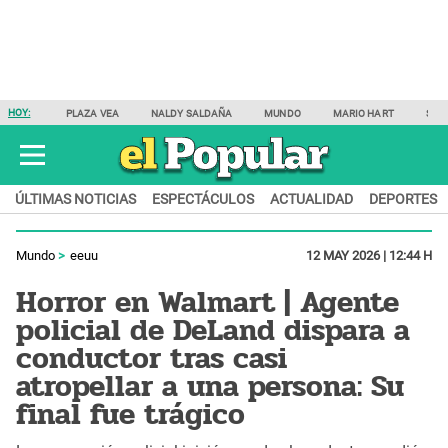
HOY:
PLAZA VEA
NALDY SALDAÑA
MUNDO
MARIO HART
SAM
ÚLTIMAS NOTICIAS
ESPECTÁCULOS
ACTUALIDAD
DEPORTES
Mundo
eeuu
12 MAY 2026 | 12:44 H
Horror en Walmart | Agente
policial de DeLand dispara a
conductor tras casi
atropellar a una persona: Su
final fue trágico