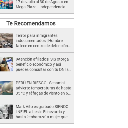
17 de Julio al 30 de Agosto en
Mega Plaza - Independencia
Te Recomendamos
Terror para inmigrantes
indocumentados | Hombre
fallece en centro de detención
del ICE tras sufrir una
"emergencia médica"
¡Atención afiliados! SIS otorga
beneficio económico y así
puedes consultar con tu DNI si
te corresponde
PERÚ EN RIESGO | Senamhi
advierte temperaturas de hasta
35 °C y ráfagas de viento en 6
regiones del país
Mark Vito es grabado SIENDO
'INFIEL' a Leslie Echevarría y
hasta 'embaraza' a mujer que
sería su AMANTE: "¡Eres un
desgraciado! "