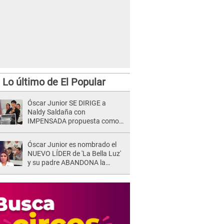
Lo último de El Popular
Óscar Junior SE DIRIGE a
Naldy Saldaña con
IMPENSADA propuesta como
nuevo líder de 'La Bella Luz' tras
denuncia: "Otro tipo de ley..."
Óscar Junior es nombrado el
NUEVO LÍDER de 'La Bella Luz'
y su padre ABANDONA la
orquesta tras caso Naldy
Saldaña: "Son errores..."