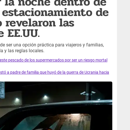
 la noche dentro de
 estacionamiento de
 revelaron las
e EE.UU.
e ser una opción práctica para viajeros y familias,
a y las reglas locales.
e este pescado de los supermercados por ser un riesgo mortal
tó a padre de familia que huyó de la guerra de Ucrania hacia