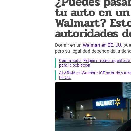
¿Puedes pasar
tu auto en un
Walmart? Esto
autoridades d
Dormir en un
Walmart en EE. UU.
pued
pero su legalidad depende de la tiend
Confirmado | Exigen el retiro urgente d
para la población
ALARMA en Walmart: ICE se burló y arres
EE.UU.