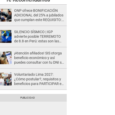
ONP ofrece BONIFICACIÓN
ADICIONAL del 25% a jubilados
que cumplan este REQUISITO:
revisa si accedes aquí
SILENCIO SÍSMICO | IGP
advierte posible TERREMOTO
de 8.8 en Perú: estas son las
zonas más expuestas
¡Atención afiliados! SIS otorga
beneficio económico y así
puedes consultar con tu DNI si
te corresponde
Voluntariado Lima 2027:
¿Cómo postular?, requisitos y
beneficios para PARTICIPAR en
los Juegos Panamericanos