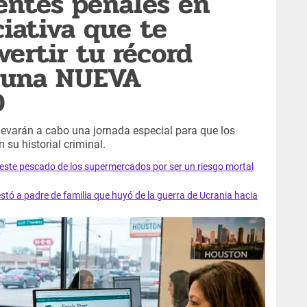
entes penales en
ciativa que te
vertir tu récord
 una NUEVA
D
llevarán a cabo una jornada especial para que los
 su historial criminal.
e este pescado de los supermercados por ser un riesgo mortal
tó a padre de familia que huyó de la guerra de Ucrania hacia