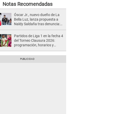
Notas Recomendadas
Óscar Jr., nuevo dueño de La
Bella Luz, lanza propuesta a
Naldy Saldaña tras denuncia:
“Va a haber otro tipo de ley”
Partidos de Liga 1 en la fecha 4
del Torneo Clausura 2026:
programación, horarios y
dónde ver