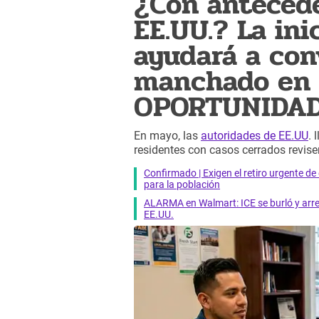
¿Con anteced
EE.UU.? La ini
ayudará a con
manchado en
OPORTUNIDA
En mayo, las
autoridades de EE.UU
. 
residentes con casos cerrados revisen
Confirmado | Exigen el retiro urgente d
para la población
ALARMA en Walmart: ICE se burló y arres
EE.UU.