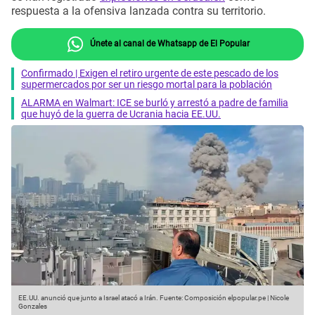
respuesta a la ofensiva lanzada contra su territorio.
Únete al canal de Whatsapp de El Popular
Confirmado | Exigen el retiro urgente de este pescado de los
supermercados por ser un riesgo mortal para la población
ALARMA en Walmart: ICE se burló y arrestó a padre de familia
que huyó de la guerra de Ucrania hacia EE.UU.
EE.UU. anunció que junto a Israel atacó a Irán.
Fuente: Composición elpopular.pe | Nicole
Gonzales