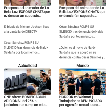
Exesposa del animador de 'La
Exesposa del animador de 'La
Bella Luz' EXPONE CHATS que
Bella Luz' EXPONE CHATS que
evidenciarían supuesto
evidenciarían supuesto
romance clandestino con
romance clandestino con
Naldy Saldaña, pese a tener
Naldy Saldaña, pese a tener
El biopic de Michael Jackson llega
César Sánchez ROMPE SU
pareja
pareja
a la pantalla de DIRECTV
SILENCIO tras denuncia de Naldy
Saldaña por tocamientos
indebidos: "Pido respetar la
César Sánchez ROMPE SU
presunción de inocencia"
SILENCIO tras denuncia de Naldy
¿Quién es el novio de Naldy
Saldaña por tocamientos
Saldaña que la apoyó en su
indebidos: "Pido respetar la
denuncia contra César Sánchez y
presunción de inocencia"
confrontó al dueño de 'La Bella
Actualidad
Mundo
Luz'?
ONP ofrece BONIFICACIÓN
HORROR en Walmart |
ADICIONAL del 25% a
Trabajador es DENUNCIADO
jubilados que cumplan este
por agresión sexual a una
REQUISITO: revisa si accedes
cliente y su respuesta