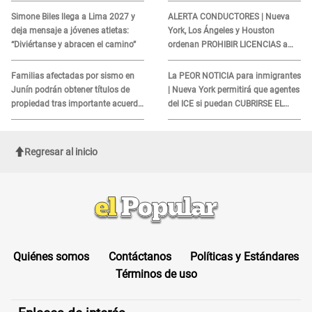
aquí
INDIGNÓ A TODOS
Simone Biles llega a Lima 2027 y
ALERTA CONDUCTORES | Nueva
deja mensaje a jóvenes atletas:
York, Los Ángeles y Houston
“Diviértanse y abracen el camino”
ordenan PROHIBIR LICENCIAS a
quienes no presenten ESTE
DOCUMENTO
Familias afectadas por sismo en
La PEOR NOTICIA para inmigrantes
Junín podrán obtener títulos de
| Nueva York permitirá que agentes
propiedad tras importante acuerdo
del ICE si puedan CUBRIRSE EL
de Cofopri
ROSTRO
Regresar al inicio
Quiénes somos
Contáctanos
Políticas y Estándares
Términos de uso