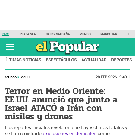
HOY:
PLAZA VEA
NALDY SALDAÑA
MUNDO
MARIO HART
SAM
ÚLTIMAS NOTICIAS
ESPECTÁCULOS
ACTUALIDAD
DEPORTES
Mundo
eeuu
28 FEB 2026 | 9:40 H
Terror en Medio Oriente:
EE.UU. anunció que junto a
Israel ATACÓ a Irán con
misiles y drones
Los reportes iniciales revelaron que hay víctimas fatales y
se han registrado
explosiones en Jerusalén
como