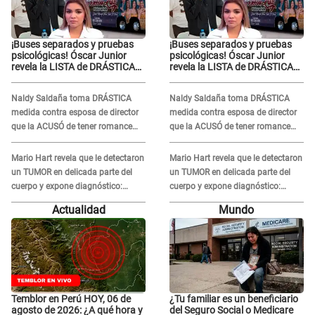
¡Buses separados y pruebas
¡Buses separados y pruebas
psicológicas! Óscar Junior
psicológicas! Óscar Junior
revela la LISTA de DRÁSTICAS
revela la LISTA de DRÁSTICAS
medidas para prevenir acoso
medidas para prevenir acoso
en 'La Bella Luz' tras caso
en 'La Bella Luz' tras caso
Naldy Saldaña toma DRÁSTICA
Naldy Saldaña toma DRÁSTICA
Naldy Saldaña
Naldy Saldaña
medida contra esposa de director
medida contra esposa de director
que la ACUSÓ de tener romance
que la ACUSÓ de tener romance
con él: "Muy triste..."
con él: "Muy triste..."
Mario Hart revela que le detectaron
Mario Hart revela que le detectaron
un TUMOR en delicada parte del
un TUMOR en delicada parte del
cuerpo y expone diagnóstico:
cuerpo y expone diagnóstico:
"Dolores muy fuertes..."
"Dolores muy fuertes..."
Actualidad
Mundo
Temblor en Perú HOY, 06 de
¿Tu familiar es un beneficiario
agosto de 2026: ¿A qué hora y
del Seguro Social o Medicare