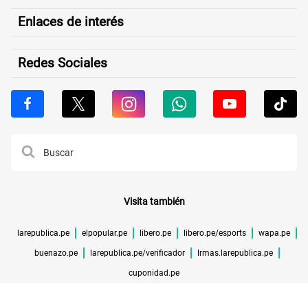
Enlaces de interés
Redes Sociales
Visita también
larepublica.pe
elpopular.pe
libero.pe
libero.pe/esports
wapa.pe
buenazo.pe
larepublica.pe/verificador
lrmas.larepublica.pe
cuponidad.pe
©TODOS LOS DERECHOS RESERVADOS -
2026