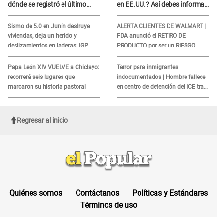
dónde se registró el último
en EE.UU.? Así debes informar
sismo, según IGP?
sobre su muerte para EVITAR
COBROS
Sismo de 5.0 en Junín destruye
ALERTA CLIENTES DE WALMART |
viviendas, deja un herido y
FDA anunció el RETIRO DE
deslizamientos en laderas: IGP
PRODUCTO por ser un RIESGO
alerta sobre posibles réplicas
MORTAL para consumidores: ¿Cuál
es?
Papa León XIV VUELVE a Chiclayo:
Terror para inmigrantes
recorrerá seis lugares que
indocumentados | Hombre fallece
marcaron su historia pastoral
en centro de detención del ICE tras
sufrir una "emergencia médica"
Regresar al inicio
Quiénes somos
Contáctanos
Políticas y Estándares
Términos de uso