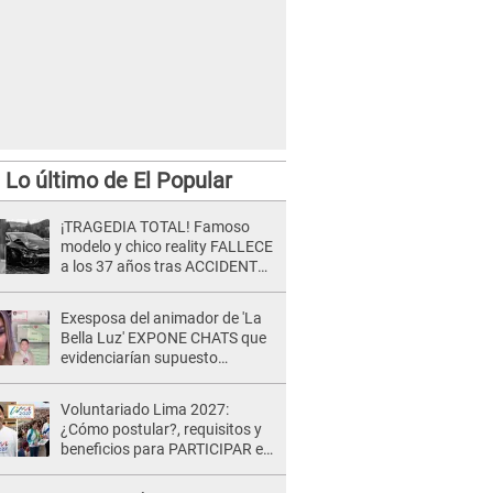
Lo último de El Popular
¡TRAGEDIA TOTAL! Famoso
modelo y chico reality FALLECE
a los 37 años tras ACCIDENTE
durante la grabación de un
comercial
Exesposa del animador de 'La
Bella Luz' EXPONE CHATS que
evidenciarían supuesto
romance clandestino con Naldy
Saldaña, pese a tener pareja
Voluntariado Lima 2027:
¿Cómo postular?, requisitos y
beneficios para PARTICIPAR en
los Juegos Panamericanos