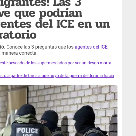
igrantes! Las 3
ve que podrían
gentes del ICE en un
ratorio
io
. Conoce las 3 preguntas que los
agentes del ICE
 manera correcta.
e este pescado de los supermercados por ser un riesgo mortal
tó a padre de familia que huyó de la guerra de Ucrania hacia