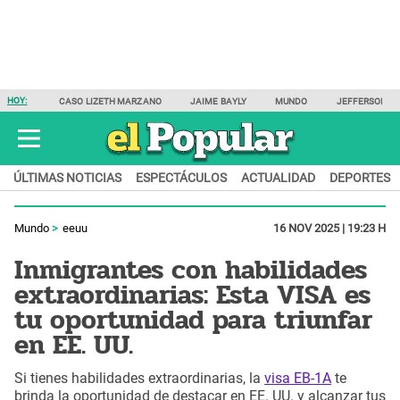
HOY:
CASO LIZETH MARZANO
JAIME BAYLY
MUNDO
JEFFERSON F
ÚLTIMAS NOTICIAS
ESPECTÁCULOS
ACTUALIDAD
DEPORTES
Mundo
eeuu
16 NOV 2025 | 19:23 H
Inmigrantes con habilidades
extraordinarias: Esta VISA es
tu oportunidad para triunfar
en EE. UU.
Si tienes habilidades extraordinarias, la
visa EB-1A
te
brinda la oportunidad de destacar en EE. UU. y alcanzar tus