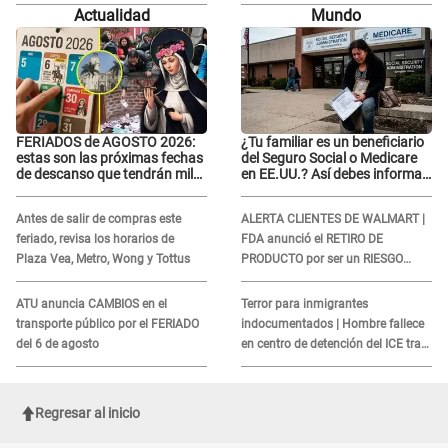
Saldaña contra su tío: "Cómplice"
Saldaña contra su tío: "Cómplice"
Actualidad
Mundo
FERIADOS de AGOSTO 2026:
¿Tu familiar es un beneficiario
estas son las próximas fechas
del Seguro Social o Medicare
de descanso que tendrán miles
en EE.UU.? Así debes informar
de peruanos
sobre su muerte para EVITAR
COBROS
Antes de salir de compras este
ALERTA CLIENTES DE WALMART |
feriado, revisa los horarios de
FDA anunció el RETIRO DE
Plaza Vea, Metro, Wong y Tottus
PRODUCTO por ser un RIESGO
MORTAL para consumidores: ¿Cuál
es?
ATU anuncia CAMBIOS en el
Terror para inmigrantes
transporte público por el FERIADO
indocumentados | Hombre fallece
del 6 de agosto
en centro de detención del ICE tras
sufrir una "emergencia médica"
Regresar al inicio