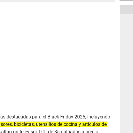
tas destacadas para el Black Friday 2025, incluyendo
ores, bicicletas, utensilios de cocina y artículos de
altan un televisor TCL de 85 pulgadas a precio