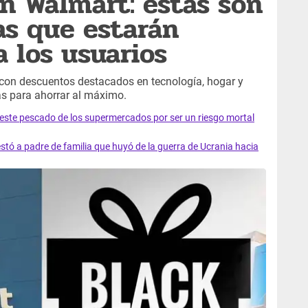
en Walmart: estas son
as que estarán
a los usuarios
con descuentos destacados en tecnología, hogar y
s para ahorrar al máximo.
e este pescado de los supermercados por ser un riesgo mortal
tó a padre de familia que huyó de la guerra de Ucrania hacia