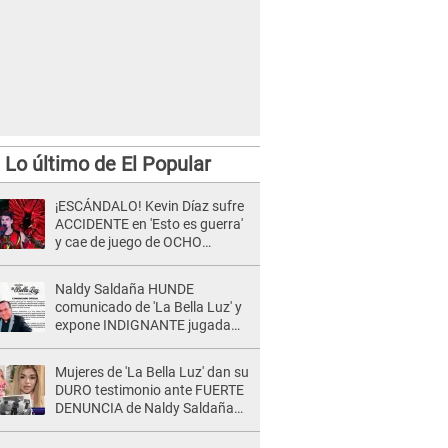
Lo último de El Popular
¡ESCÁNDALO! Kevin Díaz sufre
ACCIDENTE en 'Esto es guerra'
y cae de juego de OCHO
METROS de altura: "La
colchoneta se rompe..."
Naldy Saldaña HUNDE
comunicado de 'La Bella Luz' y
expone INDIGNANTE jugada
para DEFENDER a director:
"Que he tenido algo..."
Mujeres de 'La Bella Luz' dan su
DURO testimonio ante FUERTE
DENUNCIA de Naldy Saldaña
contra director: "Cualquier
acusación de apañamiento..."