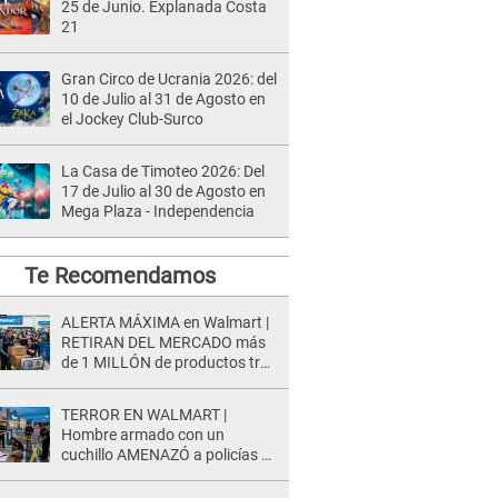
25 de Junio. Explanada Costa
21
Gran Circo de Ucrania 2026: del
10 de Julio al 31 de Agosto en
el Jockey Club-Surco
La Casa de Timoteo 2026: Del
17 de Julio al 30 de Agosto en
Mega Plaza - Independencia
Te Recomendamos
ALERTA MÁXIMA en Walmart |
RETIRAN DEL MERCADO más
de 1 MILLÓN de productos tras
causar HERIDAS GRAVES en
usuarios
TERROR EN WALMART |
Hombre armado con un
cuchillo AMENAZÓ a policías y
clientes: Este fue su INSÓLITO
FINAL