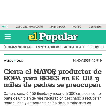
HOY:
CASO LIZETH MARZANO
JAIME BAYLY
MUNDO
JEFFERSON F
ÚLTIMAS NOTICIAS
ESPECTÁCULOS
ACTUALIDAD
DEPORTES
Mundo
eeuu
14 NOV 2025 | 10:54 H
Cierra el MAYOR productor de
ROPA para BEBÉS en EE. UU. y
miles de padres se preocupan
Carter’s cerrará 150 tiendas y recortará 300 empleos como
parte de un plan de reestructuración destinado a recuperar
rentabilidad y enfrentar la caída de sus márgenes en