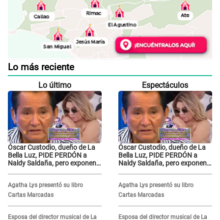
Lo más reciente
Lo último
Espectáculos
Óscar Custodio, dueño de La
Óscar Custodio, dueño de La
Bella Luz, PIDE PERDÓN a
Bella Luz, PIDE PERDÓN a
Naldy Saldaña, pero exponen
Naldy Saldaña, pero exponen
audio donde le reclama por
audio donde le reclama por
VIDEOS: "No hay necesidad de
VIDEOS: "No hay necesidad de
Agatha Lys presentó su libro
Agatha Lys presentó su libro
grabar"
grabar"
Cartas Marcadas
Cartas Marcadas
Esposa del director musical de La
Esposa del director musical de La