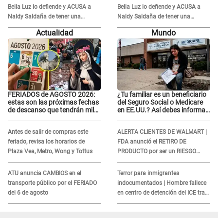
Bella Luz lo defiende y ACUSA a
Bella Luz lo defiende y ACUSA a
Naldy Saldaña de tener una
Naldy Saldaña de tener una
relación con él y otros integrantes
relación con él y otros integrantes
Actualidad
Mundo
FERIADOS de AGOSTO 2026:
¿Tu familiar es un beneficiario
estas son las próximas fechas
del Seguro Social o Medicare
de descanso que tendrán miles
en EE.UU.? Así debes informar
de peruanos
sobre su muerte para EVITAR
COBROS
Antes de salir de compras este
ALERTA CLIENTES DE WALMART |
feriado, revisa los horarios de
FDA anunció el RETIRO DE
Plaza Vea, Metro, Wong y Tottus
PRODUCTO por ser un RIESGO
MORTAL para consumidores: ¿Cuál
es?
ATU anuncia CAMBIOS en el
Terror para inmigrantes
transporte público por el FERIADO
indocumentados | Hombre fallece
del 6 de agosto
en centro de detención del ICE tras
sufrir una "emergencia médica"