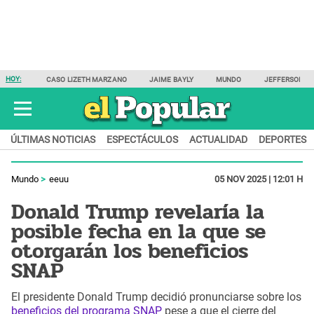
HOY:
CASO LIZETH MARZANO
JAIME BAYLY
MUNDO
JEFFERSON F
ÚLTIMAS NOTICIAS
ESPECTÁCULOS
ACTUALIDAD
DEPORTES
Mundo
eeuu
05 NOV 2025 | 12:01 H
Donald Trump revelaría la
posible fecha en la que se
otorgarán los beneficios
SNAP
El presidente Donald Trump decidió pronunciarse sobre los
beneficios del programa SNAP
pese a que el cierre del