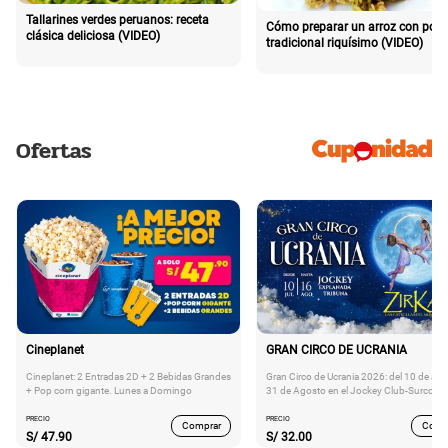
Tallarines verdes peruanos: receta
Cómo preparar un arroz con poll
clásica deliciosa (VIDEO)
tradicional riquísimo (VIDEO)
Ofertas
Cineplanet
GRAN CIRCO DE UCRANIA
Cineplanet: 2 Entradas 2D + 2 Bebidas Grandes
Gran Circo de Ucrania 2026: del 10 de Juli
+ Pop corn gigante. Lunes a Domingo
31 de Agosto en el Jockey Club-Surco
PRECIO
PRECIO
Comprar
Comp
S/
47.90
S/
32.00