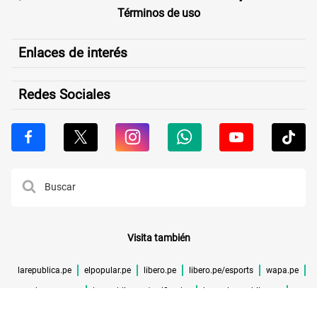
Términos de uso
Enlaces de interés
Redes Sociales
Visita también
larepublica.pe
elpopular.pe
libero.pe
libero.pe/esports
wapa.pe
buenazo.pe
larepublica.pe/verificador
lrmas.larepublica.pe
cuponidad.pe