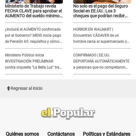
Ministerio de Trabajo revela
No solo es el pago del Seguro
FECHA CLAVE para aprobar el
Social en EE.UU.: Los 3
AUMENTO del sueldo mínimo:
cheques que podrían recibir
"Tenemos que activar..."
millones de personas en
agosto
¿Incluirá el AUMENTO confirmado
HORROR EN WALMART |
por el Gobierno? MIDIS inicia pago
Encuentran CÁDAVER de un
de Pensión 65: requisitos y cómo
hombre cerca al supermercado y
obtener el beneficio economico
esto reveló la autopsia que le
realizaron
Ministerio Público inicia
CONFIRMADO | EE.UU.
INVESTIGACIÓN PRELIMINAR
DEPORTARÁ AUTOMÁTICAMENTE
contra orquesta "La Bella Luz" tras
a personas que no completaron
DENUNCIA de Naldy Saldaña
este formulario clave
Regresar al inicio
Quiénes somos
Contáctanos
Políticas y Estándares