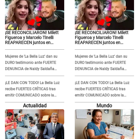
¡SE RECONCILIARON! Milett
¡SE RECONCILIARON! Milett
Figueroa y Marcelo Tinelli
Figueroa y Marcelo Tinelli
REAPARECEN juntos en
REAPARECEN juntos en
Barranco luego de estar
Barranco luego de estar
SEPARADOS durante casi
SEPARADOS durante casi
Mujeres de 'La Bella Luz' dan su
Mujeres de 'La Bella Luz' dan su
cuatro meses
cuatro meses
DURO testimonio ante FUERTE
DURO testimonio ante FUERTE
DENUNCIA de Naldy Saldaña
DENUNCIA de Naldy Saldaña
contra director: "Cualquier
contra director: "Cualquier
acusación de apañamiento..."
acusación de apañamiento..."
¡LE DAN CON TODO! La Bella Luz
¡LE DAN CON TODO! La Bella Luz
recibe FUERTES CRÍTICAS tras
recibe FUERTES CRÍTICAS tras
emitir COMUNICADO sobre la
emitir COMUNICADO sobre la
denuncia de Naldy Saldaña y
denuncia de Naldy Saldaña y
Actualidad
Mundo
SEPARAR a su director musical
SEPARAR a su director musical