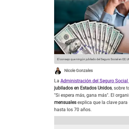
El consejo que ningún jubilado del Seguro Social en EE.UU
Nicole Gonzales
La
Administración del Seguro Social
jubilados en Estados Unidos
, sobre 
"Si espera más, gana más". El organ
mensuales
explica que la clave par
hasta los 70 años.