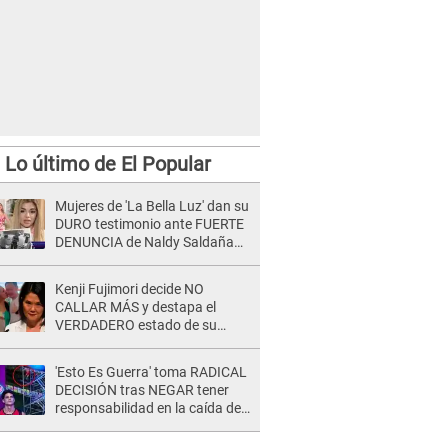
Lo último de El Popular
Mujeres de 'La Bella Luz' dan su
DURO testimonio ante FUERTE
DENUNCIA de Naldy Saldaña
contra director: "Cualquier
acusación de apañamiento..."
Kenji Fujimori decide NO
CALLAR MÁS y destapa el
VERDADERO estado de su
relación familiar con Keiko
Fujimori: "Mi familia es Érika, mi
'Esto Es Guerra' toma RADICAL
suegra..."
DECISIÓN tras NEGAR tener
responsabilidad en la caída de
Kevin Díaz desde 8 metros de
altura