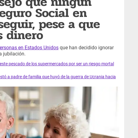
nsejo que ningún
Seguro Social en
seguir, pese a que
 dinero
personas en Estados Unidos
que han decidido ignorar
 jubilación.
e este pescado de los supermercados por ser un riesgo mortal
tó a padre de familia que huyó de la guerra de Ucrania hacia