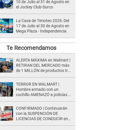
10 de Julio al 31 de Agosto en
el Jockey Club-Surco
La Casa de Timoteo 2026: Del
17 de Julio al 30 de Agosto en
Mega Plaza - Independencia
Te Recomendamos
ALERTA MÁXIMA en Walmart |
RETIRAN DEL MERCADO más
de 1 MILLÓN de productos tras
causar HERIDAS GRAVES en
usuarios
TERROR EN WALMART |
Hombre armado con un
cuchillo AMENAZÓ a policías y
clientes: Este fue su INSÓLITO
FINAL
CONFIRMADO | Continuarán
con la SUSPENCIÓN DE
LICENCIAS DE CONDUCIR en
EE.UU.: Estas personas lo
perderán INDEFINIDAMENTE